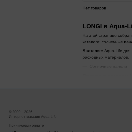
Нет товаров
LONGI в Aqua-Li
На этой странице собран
каталоге: солнечные пан
В каталоге Aqua-Life дл
расходных материалов.
Солнечные панели
Полезные разделы 
Солнечные панели
При выборе обращайте вн
нужна помощь с подборо
© 2009—2026
Интернет-магазин Aqua-Life
Принимаем к оплате