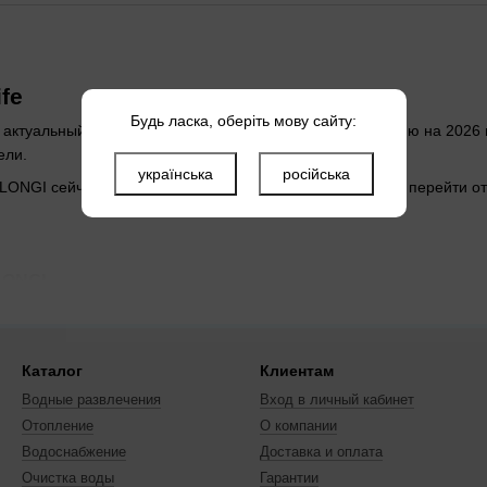
fe
Будь ласка, оберіть мову сайту:
 актуальный ассортимент LONGI в Aqua-Life по состоянию на 2026
ели.
українська
російська
я LONGI сейчас 1 товар. Такая страница помогает быстро перейти 
LONGI
имание на назначение, совместимость с уже установленной систе
Каталог
Клиентам
м LONGI, менеджер Aqua-Life подскажет совместимые решения и ак
Водные развлечения
Вход в личный кабинет
Отопление
О компании
Водоснабжение
Доставка и оплата
Очистка воды
Гарантии