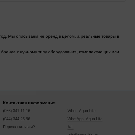
 год. Мы описываем не бренд в целом, а реальные товары в
от бренда к нужному типу оборудования, комплектующих или
мой, наличие и характеристики конкретной модели. Если
Контактная информация
туальные условия доставки по Украине.
(066) 341-11-16
Viber: Aqua-Life
(044) 344-26-96
WhatApp: Aqua-Life
A-L
Перезвонить вам?