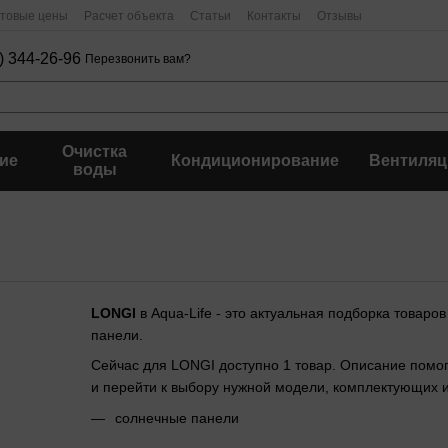
птовые цены
Расчет объекта
Статьи
Контакты
Отзывы
) 344-26-96
Перезвонить вам?
Очистка
ие
Кондиционирование
Вентиляц
воды
LONGI
в Aqua-Life - это актуальная подборка товаро
панели.
Сейчас для LONGI доступно 1 товар. Описание помог
и перейти к выбору нужной модели, комплектующих 
солнечные панели