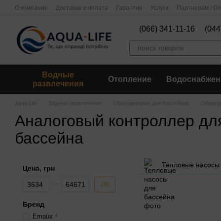
Перейти к основному контенту
О компании
Доставка и оплата
Гарантии
Услуги
Партнерам / О
(066) 341-11-16
(044
Водные
Отопление
Водоснабжен
развлечения
Aqua Life
Водные развлечения
Оборудование для бассейнов
Оборудо
Аналоговый контроллер дл
бассейна
Тепловые насосы
Цена, грн
От Цена, грн
До Цена, грн
OK
Бренд
Emaux
4