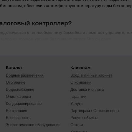
бменником, обеспечивая комфортную температуру воды без перера
налоговый контроллер?
одключается к теплообменнику бассейна и помогает управлять те
тепло на нужном уровне без лишних затрат. Что он дает:
тесь с марта по ноябрь — до 9 месяцев в году.
рует затраты на подогрев за счет простого управления.
ложных настроек — включил и готово.
Каталог
Клиентам
иевом, отеля в Одессе или спортзала в Харькове.
Водные развлечения
Вход в личный кабинет
Отопление
О компании
налоговые контроллеры?
Водоснабжение
Доставка и оплата
ля любых бассейнов с теплообменниками:
Очистка воды
Гарантии
грев для семейного бассейна без лишних хлопот.
Кондиционирование
Услуги
Вентиляция
Партнерам / Оптовые цены
 для гостей с минимальными затратами.
Безопасность
Расчет объекта
ы
: стабильная температура для тренировок.
Энергетическое оборудование
Статьи
ом ваш бассейн всегда будет теплым — просто и без заморочек!
Контакты