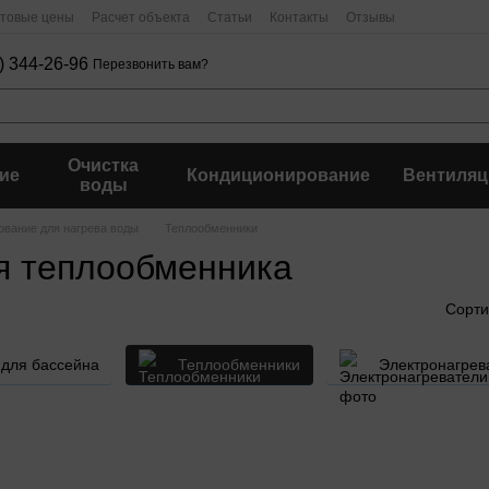
птовые цены
Расчет объекта
Статьи
Контакты
Отзывы
) 344-26-96
Перезвонить вам?
Очистка
ие
Кондиционирование
Вентиляц
воды
вание для нагрева воды
Теплообменники
я теплообменника
Сорти
 для бассейна
Теплообменники
Электронагрев