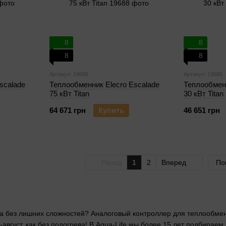
8
8
8
8
Артикул: 19688
Артикул: 19686
scalade
Теплообменник Elecro Escalade
Теплообменн
75 кВт Titan
30 кВт Titan
64 671 грн
Купить
46 651 грн
Назад
1
2
Вперед
По
а без лишних сложностей? Аналоговый контроллер для теплообмен
ь-август, как без подогрева! В Aqua-Life мы более 15 лет подбира