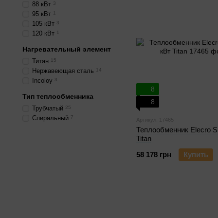
88 кВт
3
95 кВт
1
105 кВт
3
120 кВт
1
Нагревательный элемент
Титан
15
Нержавеющая сталь
14
Incoloy
3
8
Тип теплообменника
8
Трубчатый
25
Спиральный
7
Артикул: 17465
Теплообменник Elecro S
Titan
58 178 грн
Купить