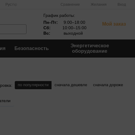
Сравнение
Рус
Укр
Желания
Вход
График работы:
Пн–Пт:
9:00–18:00
Мой заказ
Сб:
10:00–15:00
Вс:
выходной
Энергетическое
ия
Безопасность
оборудование
по популярности
сначала дешевле
сначала дороже
ровка:
атели