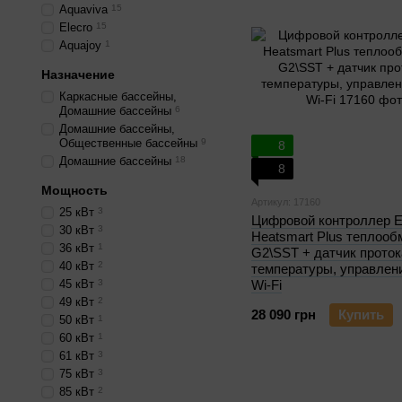
Aquaviva
15
Elecro
15
Aquajoy
1
Назначение
Каркасные бассейны,
Домашние бассейны
6
Домашние бассейны,
Общественные бассейны
9
8
Домашние бассейны
18
8
Мощность
Артикул: 17160
25 кВт
3
Цифровой контроллер E
30 кВт
3
Heatsmart Plus теплооб
36 кВт
1
G2\SST + датчик проток
40 кВт
2
температуры, управлен
45 кВт
3
Wi-Fi
49 кВт
2
28 090 грн
Купить
50 кВт
1
60 кВт
1
61 кВт
3
75 кВт
3
85 кВт
2