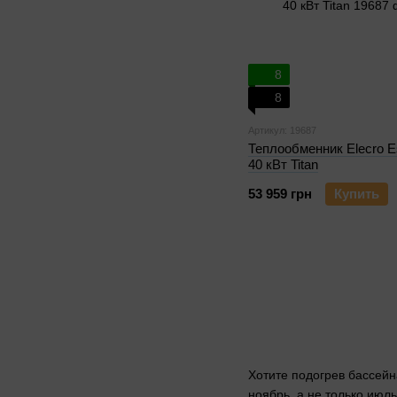
8
8
Артикул: 19687
Теплообменник Elecro E
40 кВт Titan
53 959 грн
Купить
Хотите подогрев бассейн
ноябрь, а не только июл