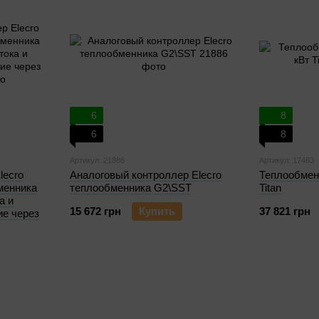
6
8
6
8
Артикул: 21886
Артикул: 17463
lecro
Аналоговый контроллер Elecro
Теплообменн
менника
теплообменника G2\SST
Titan
а и
15 672 грн
Купить
37 821 грн
ие через