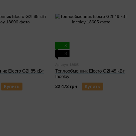
8
8
Артикул: 18605
ик Elecro G2I 85 кВт
Теплообменник Elecro G2I 49 кВт
Incoloy
Купить
22 472 грн
Купить