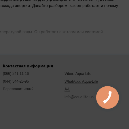
схода энергии. Давайте разберем, как он работает и почему
мпературой воды. Он работает с котлом или системой
Контактная информация
(066) 341-11-16
Viber: Aqua-Life
(044) 344-26-96
WhatApp: Aqua-Life
A-L
Перезвонить вам?
info@aqua-life.ua