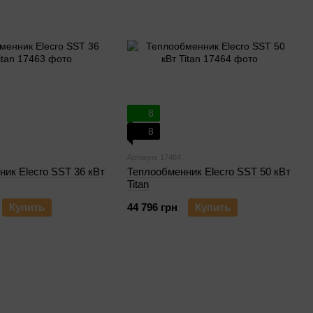
8
8
Артикул: 17464
ик Elecro SST 36 кВт
Теплообменник Elecro SST 50 кВт
Titan
Купить
44 796 грн
Купить