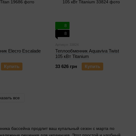
8
8
Артикул: 33824
ик Elecro Escalade
Теплообменник Aquaviva Twist
105 кВт Titanium
Купить
33 626 грн
Купить
казать все
ника бассейна продлит ваш купальный сезон с марта по
ем надежные решения для украинцев. Этот простой и удобный