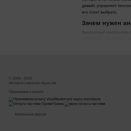
девайс управляет теплоо
его стоит выбрать.
Зачем нужен а
Аналоговый контроллер п
отопления, поддерживая 
Долгий сезон
: купай
Экономия
: минимизи
Простота
: никаких с
Идеально для дома под К
© 2009—2026
Интернет-магазин Aqua-Life
Где применяются а
Принимаем к оплате
Этот девайс подходит д
Частные дома
: подо
Гостиницы
: комфорт
Мобильная версия
Спортивные центр
С аналоговым контроллер