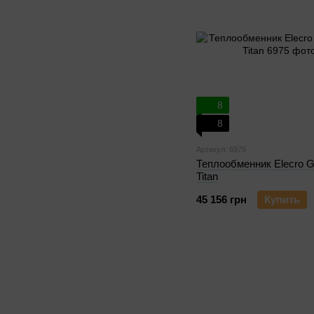
8
8
Артикул: 6975
Теплообменник Elecro G
Titan
45 156 грн
Купить