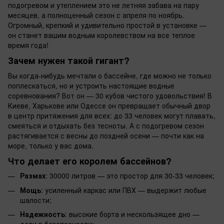
подогревом и утеплением это не летняя забава на пару
месяцев, а полноценный сезон с апреля по ноябрь.
Огромный, крепкий и удивительно простой в установке —
он станет вашим водным королевством на все теплое
время года!
Зачем нужен такой гигант?
Вы когда-нибудь мечтали о бассейне, где можно не только
поплескаться, но и устроить настоящие водные
соревнования? Вот он — 30 кубов чистого удовольствия! В
Киеве, Харькове или Одессе он превращает обычный двор
в центр притяжения для всех: до 33 человек могут плавать,
смеяться и отдыхать без тесноты. А с подогревом сезон
растягивается с весны до поздней осени — почти как на
море, только у вас дома.
Что делает его королем бассейнов?
Размах
: 30000 литров — это простор для 30-33 человек;
Мощь
: усиленный каркас или ПВХ — выдержит любые
шалости;
Надежность
: высокие борта и нескользящее дно —
дети в безопасности;