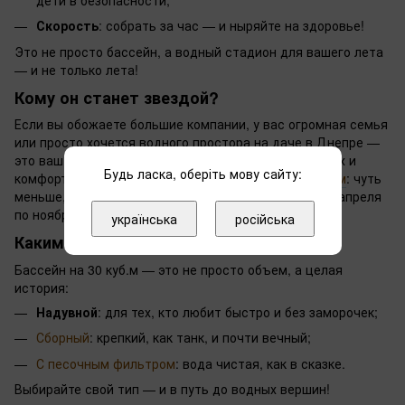
Скорость
: собрать за час — и ныряйте на здоровье!
Это не просто бассейн, а водный стадион для вашего лета
— и не только лета!
Кому он станет звездой?
Если вы обожаете большие компании, у вас огромная семья
или просто хочется водного простора на даче в Днепре —
это ваш герой. Бассейн на 30 куб.м — это про размах и
Будь ласка, оберіть мову сайту:
комфорт без границ. Сравните с
моделью на 25 куб.м
: чуть
меньше, но все еще впечатляет. Хотите купаться с апреля
по ноябрь? С ним это реальность!
українська
російська
Каким он бывает?
Бассейн на 30 куб.м — это не просто объем, а целая
история:
Надувной
: для тех, кто любит быстро и без заморочек;
Сборный
: крепкий, как танк, и почти вечный;
С песочным фильтром
: вода чистая, как в сказке.
Выбирайте свой тип — и в путь до водных вершин!