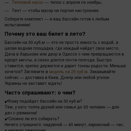
Тепловой насос
— тепло с апреля по ноябрь;
Тент — чтобы мусор не портил настроение.
Соберите комплект — и ваш бассейн готов к любым
испытаниям!
Почему это ваш билет в лето?
Бассейн на 30 куб.м — это не просто емкость с водой, а
целая водная площадка, где каждый найдет свое место.
Дача в Харькове или двор в Одессе с ним превращаются в
курорт мечты, а сезон длится почти полгода. Быстро
ставится, крепко держится и дарит тонны радости. Меньше
хочется? Загляните в
модель на 25 куб.м
. Заказывайте
сейчас — доставка в Киев, Днепр или любой уголок
Украины не заставит ждать!
Часто спрашивают: о чем?
✔️
Кому подойдет бассейн на 30 куб.м?
Тем, у кого толпа друзей или семья до 33 человек — для
дач с размахом!
✔️
Сложно ли его собирать?
Ничего страшного: надувной — 40 минут, каркасный — час,
и никаких заморочек.