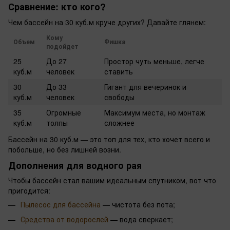
Сравнение: кто кого?
Чем бассейн на 30 куб.м круче других? Давайте глянем:
Кому
Объем
Фишка
подойдет
25
До 27
Простор чуть меньше, легче
куб.м
человек
ставить
30
До 33
Гигант для вечеринок и
куб.м
человек
свободы
35
Огромные
Максимум места, но монтаж
куб.м
толпы
сложнее
Бассейн на 30 куб.м — это топ для тех, кто хочет всего и
побольше, но без лишней возни.
Дополнения для водного рая
Чтобы бассейн стал вашим идеальным спутником, вот что
пригодится:
Пылесос для бассейна
— чистота без пота;
Средства от водорослей
— вода сверкает;