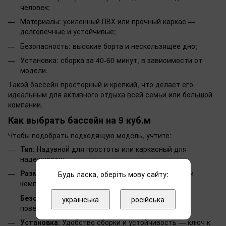
человек;
Материалы: усиленный ПВХ или прочный каркас —
долговечные и устойчивые;
Безопасность: высокие борта и нескользящее дно;
Установка: сборка за 40-60 минут, в зависимости от
модели.
Такой бассейн просторный и крепкий, что делает его
идеальным для активного отдыха всей семьи или большой
компании.
Как выбрать бассейн на 9 куб.м
Чтобы подобрать подходящую модель, учтите:
Тип
: Надувной для простоты или каркасный для
надежности;
Размер
: 9 куб.м подойдет для большой семьи или
Будь ласка, оберіть мову сайту:
компании;
Безопасность
: Высокие борта и нескользящие
українська
російська
поверхности — важные плюсы;
Установка
: Удобство сборки и устойчивость — ключ к