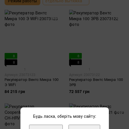
Режим работы
отдельно вытяжка
8
8
8
8
1
1
Артикул: 23073123
Артикул: 23073122
Рекуператор Вентс Микра 100
Рекуператор Вентс Микра 100
Э WiFi
ЭРВ
84 215 грн
72 557 грн
Будь ласка, оберіть мову сайту: