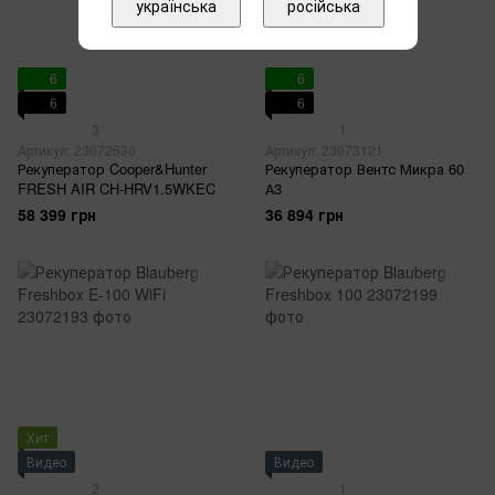
українська
російська
6
6
6
6
3
1
Артикул: 23072630
Артикул: 23073121
Рекуператор Cooper&Hunter
Рекуператор Вентс Микра 60
FRESH AIR CH-HRV1.5WKEC
А3
58 399 грн
36 894 грн
Хит
Видео
Видео
2
1