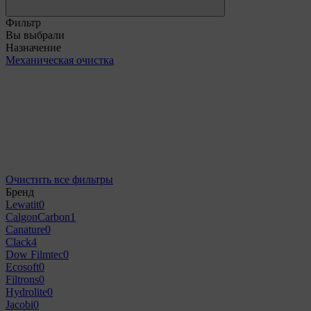
Фильтр
Вы выбрали
Назначение
Механическая очистка
Очистить все фильтры
Бренд
Lewatit
0
CalgonCarbon
1
Canature
0
Clack
4
Dow Filmtec
0
Ecosoft
0
Filtrons
0
Hydrolite
0
Jacobi
0