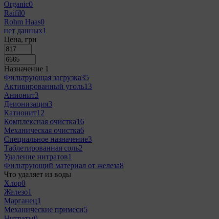
Organic
0
Raifil
0
Rohm Haas
0
нет данных
1
Цена, грн
Назначение
‍
1
Фильтрующая загрузка
35
Активированный уголь
13
Анионит
3
Деионизация
3
Катионит
12
Комплексная очистка
16
Механическая очистка
6
Специальное назначение
3
Таблетированная соль
2
Удаление нитратов
1
Фильтрующий материал от железа
8
Что удаляет из воды
Хлор
0
Железо
1
Марганец
1
Механические примеси
5
Нитраты
0