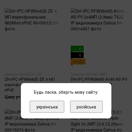
6
6
с НДС
Артикул: 99-00012120
Артикул: 99-00014967
DH-IPC-HFW5442E-ZE 4 МП
DH-IPC-PFW3849S-A180-AS-PV
вариофокальная WizMind
2x4МП (2.8мм) TiOC IP
ePoE
видеокамера Dahua
Будь ласка, оберіть мову сайту:
Цену уточняйте
13 950 грн
українська
російська