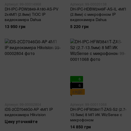
Артикул: 99-00014968
Артикул: 99-00020138
DH-IPC-PDW3849-A180-AS-PV
DH-IPC-HDBW2449F-AS-IL 4МП
2x4МП (2.8мм) TiOC IP
(2.8мм) с микрофоном IP
видеокамера Dahua
видеокамера Dahua
13 950 грн
5 220 грн
6
6
с НДС
Артикул: 99-00002804
Артикул: 99-00011068
iDS-2CD7046G0-AP 4МП IP
DH-IPC-HFW3841T-ZAS-S2 (2.7-
видеокамера Hikvision
13.5мм) 8 МП ИК WizSense с
микрофоном
Цену уточняйте
14 850 грн