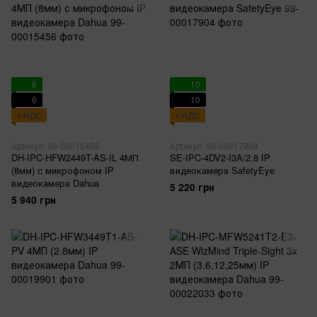
6
10
6
10
с НДС
с НДС
Артикул: 99-00015456
Артикул: 99-00017904
DH-IPC-HFW2449T-AS-IL 4МП
SE-IPC-4DV2-I3A/2.8 IP
(8мм) с микрофоном IP
видеокамера SafetyEye
видеокамера Dahua
5 220 грн
5 940 грн