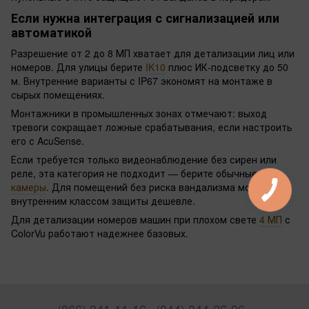
Если нужна интеграция с сигнализацией или
автоматикой
Разрешение от 2 до 8 МП хватает для детализации лиц или
номеров. Для улицы берите
IK10
плюс ИК-подсветку до 50
м. Внутренние варианты с IP67 экономят на монтаже в
сырых помещениях.
Монтажники в промышленных зонах отмечают: выход
тревоги сокращает ложные срабатывания, если настроить
его с AcuSense.
Если требуется только видеонаблюдение без сирен или
реле, эта категория не подходит — берите обычные
IP-
камеры
. Для помещений без риска вандализма модели с
внутренним классом защиты дешевле.
Для детализации номеров машин при плохом свете
4 МП
с
ColorVu работают надежнее базовых.
(066) 341-11-16
(044) 344-26-96