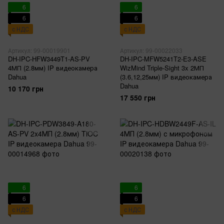
6
6
6
6
с НДС
с НДС
Артикул: 99-00019901
Артикул: 99-00022033
DH-IPC-HFW3449T1-AS-PV
DH-IPC-MFW5241T2-E3-ASE
4МП (2.8мм) IP видеокамера
WizMind Triple-Sight 3x 2МП
Dahua
(3.6,12,25мм) IP видеокамера
Dahua
10 170 грн
17 550 грн
6
6
6
6
с НДС
с НДС