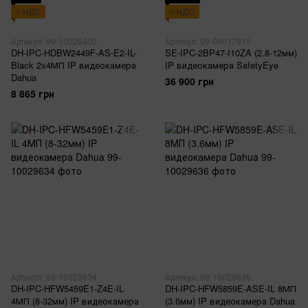
с НДС
с НДС
Артикул: 99-10026400
Артикул: 99-00017915
DH-IPC-HDBW2449F-AS-E2-IL-
SE-IPC-2BP47-I10ZA (2.8-12мм)
Black 2x4МП IP видеокамера
IP видеокамера SafetyEye
Dahua
36 900 грн
8 865 грн
Артикул: 99-10029634
Артикул: 99-10029636
DH-IPC-HFW5459E1-Z4E-IL
DH-IPC-HFW5859E-ASE-IL 8МП
4МП (8-32мм) IP видеокамера
(3.6мм) IP видеокамера Dahua