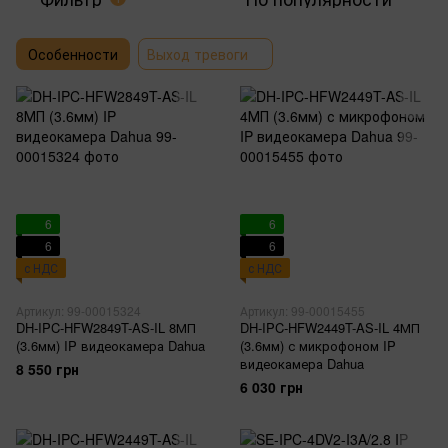
Особенности
Выход тревоги
6
6
6
6
с НДС
с НДС
Артикул: 99-00015324
Артикул: 99-00015455
DH-IPC-HFW2849T-AS-IL 8МП
DH-IPC-HFW2449T-AS-IL 4МП
(3.6мм) IP видеокамера Dahua
(3.6мм) с микрофоном IP
видеокамера Dahua
8 550 грн
6 030 грн