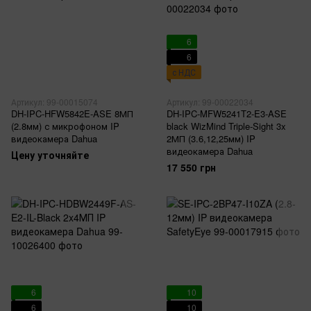
6
6
с НДС
Артикул: 99-00015074
Артикул: 99-00022034
DH-IPC-HFW5842E-ASE 8МП
DH-IPC-MFW5241T2-E3-ASE
(2.8мм) с микрофоном IP
black WizMind Triple-Sight 3x
видеокамера Dahua
2МП (3.6,12,25мм) IP
видеокамера Dahua
Цену уточняйте
17 550 грн
6
10
6
10