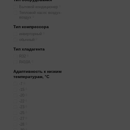
Берите с Wi-Fi, если уп
Бытовой кондиционер
0
модели
интегрируются в
Тепловой насос воздух-
воздух
0
Эти кондиционеры не по
Тип компрессора
морозах ниже -25 С нуж
инверторный
0
обычный
0
Тип хладагента
R32
0
R410A
0
Адаптивность к низким
температурам, °С
-7
0
-15
0
-20
0
-22
0
-23
0
-25
0
-27
0
-28
0
0