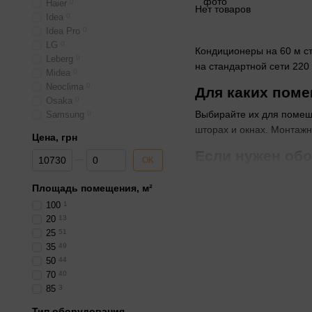
Haier
0
Нет товаров
Idea
0
Idea Pro
0
LG
0
Кондиционеры на 60 м ст
Leberg
0
на стандартной сети 220
Midea
0
Neoclima
0
Для каких поме
Osaka
0
Выбирайте их для помеще
Samsung
0
шторах и окнах. Монтажн
Цена, грн
Если нужен обо
От Цена, грн
До Цена, грн
OK
Проверяйте минимальную 
Площадь помещения, м²
теплых насосов воздух-в
100
1
Сравнение инве
20
13
25
51
Инверторный компрессор
35
49
выключается, что заметн
50
44
70
40
Если площадь больше 
85
3
Когда стоит вы
Тип оборудования