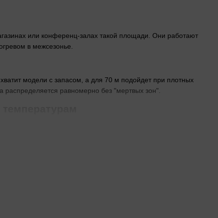
магазинах или конференц-залах такой площади. Они работают
богревом в межсезонье.
ватит модели с запасом, а для 70 м подойдет при плотных
ха распределяется равномерно без "мертвых зон".
м температурам
Модели с -7 С выключаются при первых заморозках. Для
 только летом охлаждение.
0 м
чества в больших комнатах. Обычный включается-
нее R410A, проще в сервисе.
ишины в офисе
инверторные варианты
работают без пауз.