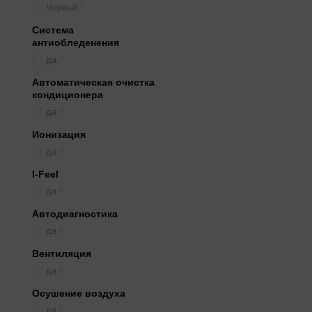
Черный
0
Система
антиобледенения
да
0
Автоматическая очистка
кондиционера
да
0
Ионизация
да
0
I-Feel
да
0
Автодиагностика
да
0
Вентиляция
да
0
Осушение воздуха
да
0