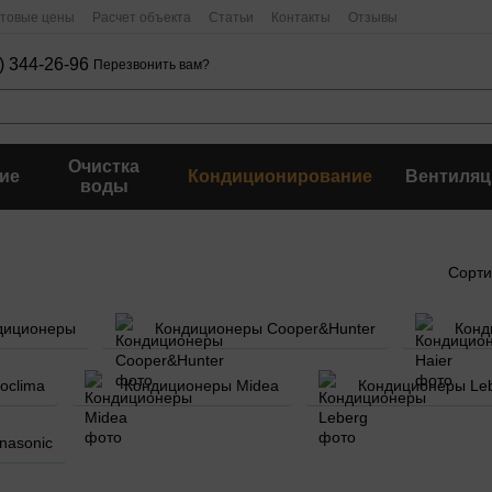
птовые цены
Расчет объекта
Статьи
Контакты
Отзывы
) 344-26-96
Перезвонить вам?
Очистка
ие
Кондиционирование
Вентиляц
воды
Сорти
диционеры
Кондиционеры Cooper&Hunter
Конд
oclima
Кондиционеры Midea
Кондиционеры Le
nasonic