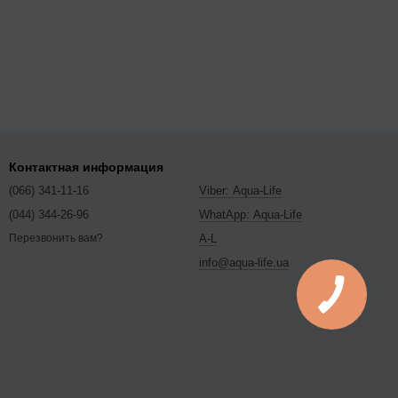
Контактная информация
(066) 341-11-16
Viber: Aqua-Life
(044) 344-26-96
WhatApp: Aqua-Life
A-L
Перезвонить вам?
info@aqua-life.ua