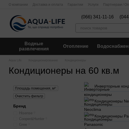
Перейти к основному контенту
О компании
Доставка и оплата
Гарантии
Услуги
Партнерам / О
(066) 341-11-16
(044
Водные
Отопление
Водоснабжен
развлечения
Aqua Life
Кондиционирование
Кондиционеры
Кондиционеры на 60 кв.м
Инверторные кон
Площадь помещения, м²:
Очистить фильтр
Кондиционеры Ne
Бренд
Hisense
0
Кондиционеры Pa
Cooper&Hunter
0
Gree
0