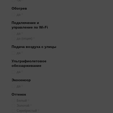
-30
Обогрев
да
0
Подключение и
управление по Wi-Fi
да
0
да (опция)
0
Подача воздуха с улицы
да
0
Ультрафиолетовое
обеззарживание
да
0
Экосенсор
да
0
Оттенок
Белый
0
Золотой
0
Серебристый
0