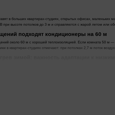
авят в больших квартирах-студиях, открытых офисах, маленьких 
 В при высоте потолков до 3 м и справляются с жарой летом или о
щений подходят кондиционеры на 60 м
ний около 60 м с хорошей теплоизоляцией. Если комната 50 м — х
ики в квартирах-студиях отмечают: при потолках 2,7 м поток возду
грев зимой: важность адаптации к низки
температуру на улице — от -15 до -25 С для работы на обогрев. 
оздух этот параметр решает, будет ли обогрев полезен осенью или
рторного и обычного компрессора для 6
 меняет мощность плавно, шумит меньше и тратит меньше электри
о в офисе — коллеги жалуются на щелчки. Хладагент R32 экологич
—
в моделях на 85 м
больше мощности без риска перегрузки. Для т
бирать Wi-Fi управление кондиционером