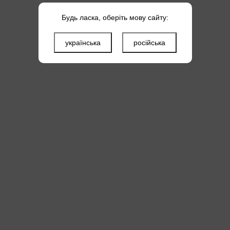
Будь ласка, оберіть мову сайту:
українська
російська