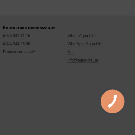
Контактная информация
(066) 341-11-16
Viber: Aqua-Life
(044) 344-26-96
WhatApp: Aqua-Life
A-L
Перезвонить вам?
info@aqua-life.ua