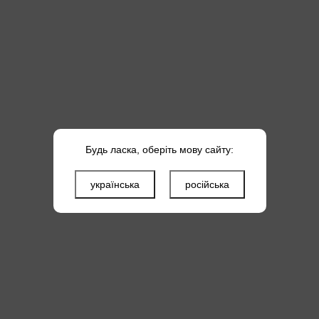
Будь ласка, оберіть мову сайту:
українська
російська