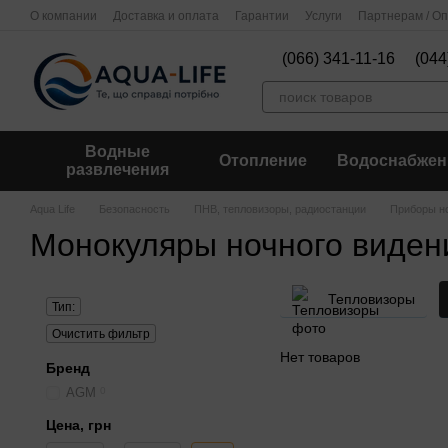
Перейти к основному контенту
О компании
Доставка и оплата
Гарантии
Услуги
Партнерам / О
(066) 341-11-16
(044
Водные
Отопление
Водоснабжен
развлечения
Aqua Life
Безопасность
ПНВ, тепловизоры, радиостанции
Приборы н
Монокуляры ночного виден
Тепловизоры
Тип:
Очистить фильтр
Нет товаров
Бренд
AGM
0
Цена, грн