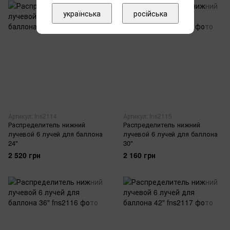
українська
російська
Артикул: fns2114
Артикул: fns2115
Распределитель нижний
Распределитель нижний
лучевой 6 лучей для баллона
лучевой 6 лучей для баллона
24"
30"
2 520 грн
2 160 грн