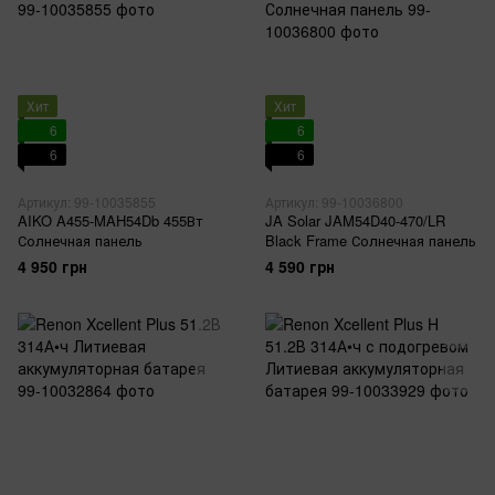
Хит
Хит
6
6
6
6
Артикул: 99-10035855
Артикул: 99-10036800
AIKO A455-MAH54Db 455Вт
JA Solar JAM54D40-470/LR
Солнечная панель
Black Frame Солнечная панель
4 950 грн
4 590 грн