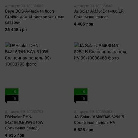
Артикул: 99-10030000
Артикул: 99-10035640
Deye BOS-A-Rack-14 floors
Ja Solar JAM54D41-460/LR
Стойка для 14 висковольтных
Солнечная панель
батарей
4 406 грн
25 448 грн
6
6
6
6
Артикул: 99-10033793
Артикул: 99-10036483
DAHsolar DHN-
JA Solar JAM66D45-625/LB
54Z16/DG(BW)-510W
Солнечная панель PV
Солнечная панель
5 625 грн
4 635 грн