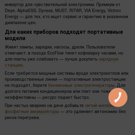
инвертор для чувствительной электроники. Премиум от
Deye, AlphaESS, Dyness, MUST, RITAR, VIA Energy, Victron
Energy — для тех, кто ищет сервис и гарантию в указанном
диапазоне цен.
Для каких приборов подходят портативные
модели
Живят лампы, зарядки, насосы, дрели. Пользователи
отмечают: в походе EcoFlow тянет кофеварку часами, но
для плиты уже слабовато — лучше докупить
зарядную
станцию
.
Если требуются мощные системы вроде электрокотлов или
производственные линии — портативные электростанции
не подходят, берите
бензиновые электрогенераторы
. Для
долгого питания кондиционеров или плит они тоже
неэффективны — ресурс падает быстро.
При частых авариях на даче добавьте
литий-железо-
фосфатные аккумуляторы
— это удлиняет автономию без
риска перегрева.