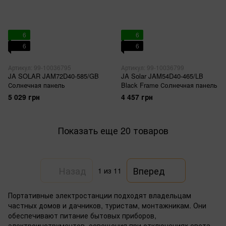
6
6
6
6
Артикул: 99-10036795
Артикул: 99-10036799
JA SOLAR JAM72D40-585/GB
JA Solar JAM54D40-465/LB
Солнечная панель
Black Frame Солнечная панель
5 029 грн
4 457 грн
Показать еще 20 товаров
Назад
Вперед
1
из 11
Портативные электростанции подходят владельцам
частных домов и дачников, туристам, монтажникам. Они
обеспечивают питание бытовых приборов,
электроинструментов, освещения при отключениях света