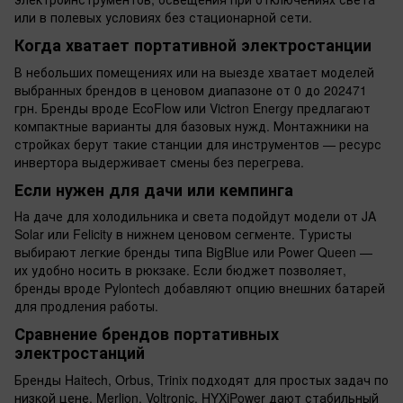
или в полевых условиях без стационарной сети.
Когда хватает портативной электростанции
В небольших помещениях или на выезде хватает моделей
выбранных брендов в ценовом диапазоне от 0 до 202471
грн. Бренды вроде EcoFlow или Victron Energy предлагают
компактные варианты для базовых нужд. Монтажники на
стройках берут такие станции для инструментов — ресурс
инвертора выдерживает смены без перегрева.
Если нужен для дачи или кемпинга
На даче для холодильника и света подойдут модели от JA
Solar или Felicity в нижнем ценовом сегменте. Туристы
выбирают легкие бренды типа BigBlue или Power Queen —
их удобно носить в рюкзаке. Если бюджет позволяет,
бренды вроде Pylontech добавляют опцию внешних батарей
для продления работы.
Сравнение брендов портативных
электростанций
Бренды Haitech, Orbus, Trinix подходят для простых задач по
низкой цене. Merlion, Voltronic, HYXiPower дают стабильный