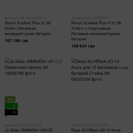
Артикул: 99-10032864
Артикул: 99-10033929
Renon Xcellent Plus 51.2В
Renon Xcellent Plus H 51.2В
314А•ч Литиевая
314А•ч с подогревом
аккумуляторная батарея
Литиевая аккумуляторная
батарея
107 186 грн
109 634 грн
Хит
6
6
Артикул: 99-10036796
Артикул: 99-00022154
Ja Solar JAM54D41-455/LB
Deye 3U-HRack-2G 13 floors