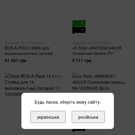
6
6
Артикул: 99-10029998
Артикул: 99-10034859
BOS-A-PDU-2 (BMS для
JA Solar JAM72D42-640/LB
высоковольтных систем)
Солнечная панель PV
51 291 грн
5 711 грн
Будь ласка, оберіть мову сайту:
українська
російська
6
6