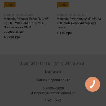
с НДС
с НДС
Артикул: 99-00022399
Артикул: 99-00022843
Motorola Portable Radio R7 UHF
Motorola PMNN4807A (R7/R7A)
FКР ВТ WIFI GNSS CAPABLE
2200mAh Аккумулятор для
Портативная DMR
рации
радиостанция
1 170 грн
43 290 грн
(066) 341-11-16
(044) 344-26-96
Контакты
Полная версия сайта
© 2009—2026
Интернет-магазин Aqua-Life
Рус
Укр