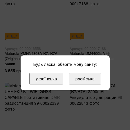
с НДС
с НДС
Артикул: 99-00016558
Артикул: 99-00017188
Motorola PMNN4808A R7, R7A
Motorola DM4400E VHF
(Original) Аккумулятор для
Радиостанция цифровая
рации
автомобильная
Будь ласка, оберіть мову сайту:
3 555 грн
31 050 грн
українська
російська