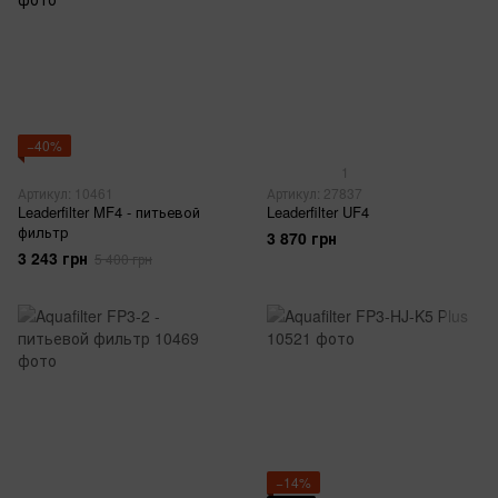
−40%
1
Артикул: 10461
Артикул: 27837
Leaderfilter MF4 - питьевой
Leaderfilter UF4
фильтр
3 870 грн
3 243 грн
5 400 грн
−14%