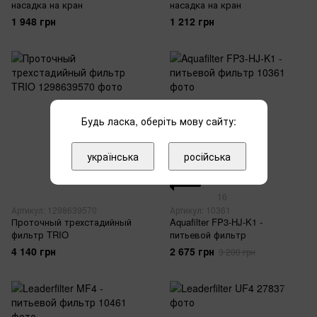
насадка на кран
насадка на кран
1 948 грн
1 212 грн
Будь ласка, оберіть мову сайту:
−16%
Видео
українська
російська
2
3
16
Артикул: 1298639570
Артикул: 10361
Проточный трехстадийный
Aquafilter FP3-HJ-K1 -
фильтр TRIO
питьевой фильтр
4 140 грн
2 675 грн
3 200 грн