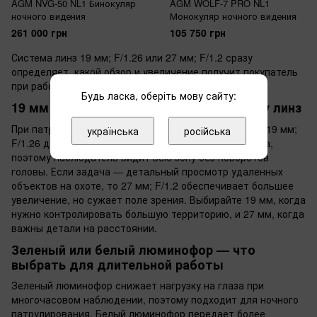
AGM NVG-50 NL1 Бинокуляр
AGM WOLF-7 PRO NL1
ночного видения
Монокуляр ночного видения
261 000 грн
105 750 грн
Система линз 19 мм; F/1.26 или 27 мм; F/1.2 сразу
определяет, какой обзор и увеличение получит покупатель
при работе с бинокулярами AGM.
Будь ласка, оберіть мову сайту:
19 мм или 27 мм — как выбрать систему линз
При патрулировании периметра склада бинокуляр с 19 мм;
українська
російська
F/1.26 дает широкий угол и пропускает больше света,
поэтому наблюдатель видит всю зону без поворотов
головы. Если задача — детальный просмотр удаленных
объектов на охоте, то 27 мм; F/1.2 обеспечивает большее
увеличение, но сужает поле зрения. Выбирайте 19 мм, когда
нужно контролировать большую территорию, и 27 мм, когда
важны детали на расстоянии.
Зеленый или белый люминофор — что
выбрать для длительной работы
Зеленый люминофор снижает нагрузку на глаза при
многочасовом наблюдении, поэтому подходит для ночного
патрулирования. Белый люминофор передает более