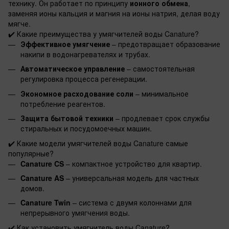
технику. Он работает по принципу
ионного обмена
,
заменяя ионы кальция и магния на ионы натрия, делая воду
мягче.
✔️
Какие преимущества у умягчителей воды Canature?
Эффективное умягчение
– предотвращает образование
накипи в водонагревателях и трубах.
Автоматическое управление
– самостоятельная
регулировка процесса регенерации.
Экономное расходование соли
– минимальное
потребление реагентов.
Защита бытовой техники
– продлевает срок службы
стиральных и посудомоечных машин.
✔️
Какие модели умягчителей воды Canature самые
популярные?
Canature CS
– компактное устройство для квартир.
Canature AS
– универсальная модель для частных
домов.
Canature Twin
– система с двумя колоннами для
непрерывного умягчения воды.
✔️
Как установить умягчитель воды Canature?