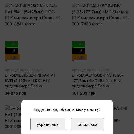
6
6
6
6
с НДС
с НДС
Артикул: 99-00016841
Артикул: 99-00017433
DH-SD4E825GB-HNR-A-PV1
DH-SD6AL445GB-HNV (3.95-
8МП (5-125мм) TiOC PTZ
177.7мм) 4МП Starlight PTZ
видеокамера Dahua
видеокамера Dahua
34 875 грн
101 205 грн
Будь ласка, оберіть мову сайту:
українська
російська