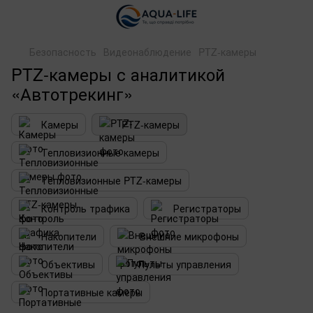
Безопасность
Видеонаблюдение
PTZ-камеры
PTZ-камеры с аналитикой
«Автотрекинг»
Камеры
PTZ-камеры
Тепловизионные камеры
Тепловизионные PTZ-камеры
Контроль трафика
Регистраторы
Накопители
Внешние микрофоны
Объективы
Пульты управления
Портативные камеры