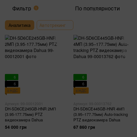
Фильтр
По популярности
1
Аналитика
Автотрекинг
6
6
6
6
с НДС
с НДС
Артикул: 99-00012001
Артикул: 99-00013762
DH-SD6CE245GB-HNR 2МП
DH-SD6CE445GB-HNR 4МП
(3.95-177.75мм) PTZ
(3.95–177.75мм) Auto-tracking
видеокамера Dahua
PTZ видеокамера Dahua
54 000 грн
67 860 грн