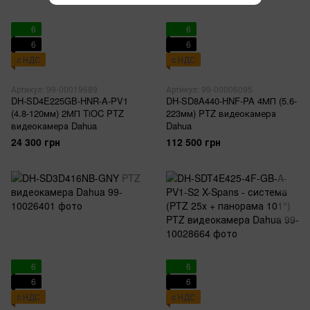
6
6
6
6
с НДС
с НДС
Артикул: 99-00019689
Артикул: 99-00006095
DH-SD4E225GB-HNR-A-PV1
DH-SD8A440-HNF-PA 4МП (5.6-
(4.8-120мм) 2МП TiOC PTZ
223мм) PTZ видеокамера
видеокамера Dahua
Dahua
24 300 грн
112 500 грн
6
6
6
6
с НДС
с НДС