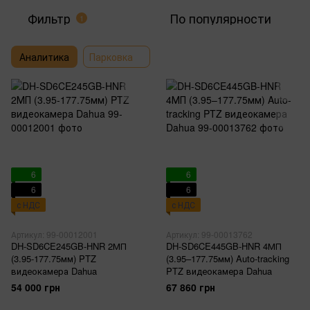
Фильтр
По популярности
1
Аналитика
Парковка
6
6
6
6
с НДС
с НДС
Артикул: 99-00012001
Артикул: 99-00013762
DH-SD6CE245GB-HNR 2МП
DH-SD6CE445GB-HNR 4МП
(3.95-177.75мм) PTZ
(3.95–177.75мм) Auto-tracking
видеокамера Dahua
PTZ видеокамера Dahua
54 000 грн
67 860 грн