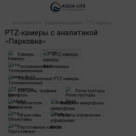
Безопасность
Видеонаблюдение
PTZ-камеры
PTZ-камеры с аналитикой
«Парковка»
Камеры
PTZ-камеры
Тепловизионные камеры
Тепловизионные PTZ-камеры
Контроль трафика
Регистраторы
Накопители
Внешние микрофоны
Объективы
Пульты управления
Портативные камеры