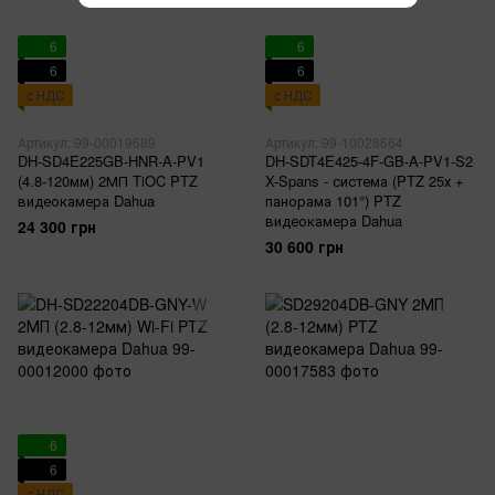
6
6
6
6
с НДС
с НДС
Артикул: 99-00019689
Артикул: 99-10028664
DH-SD4E225GB-HNR-A-PV1
DH-SDT4E425-4F-GB-A-PV1-S2
(4.8-120мм) 2МП TiOC PTZ
X-Spans - система (PTZ 25х +
видеокамера Dahua
панорама 101°) PTZ
видеокамера Dahua
24 300 грн
30 600 грн
6
6
с НДС