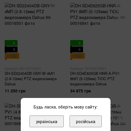
6
6
6
6
с НДС
с НДС
Артикул: 99-00016501
Артикул: 99-00016841
DH-SD22404DB-GNY-W 4МП
DH-SD4E825GB-HNR-A-PV1
(2.8-12мм) PTZ видеокамера
8МП (5-125мм) TiOC PTZ
Dahua
видеокамера Dahua
11 250 грн
34 875 грн
Будь ласка, оберіть мову сайту:
українська
російська