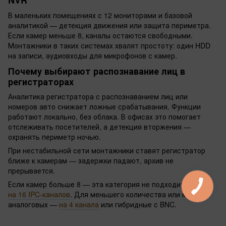
NVR
В маленьких помещениях с 12 мониторами и базовой
аналитикой — детекция движения или защита периметра.
Если камер меньше 8, каналы остаются свободными.
Монтажники в таких системах хвалят простоту: один HDD
на записи, аудиовходы для микрофонов с камер.
Почему выбирают распознавание лиц в
регистраторах
Аналитика регистратора с распознаванием лиц или
номеров авто снижает ложные срабатывания. Функции
работают локально, без облака. В офисах это помогает
отслеживать посетителей, а детекция вторжения —
охранять периметр ночью.
При нестабильной сети монтажники ставят регистратор
ближе к камерам — задержки падают, архив не
прерывается.
Если камер больше 8 — эта категория не подходит, берите
на 16 IPC-каналов
. Для меньшего количества или многих
аналоговых —
на 4 канала
или гибридные с BNC.