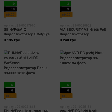
10
3
10
3
с НДС
с НДС
Артикул: 99-00017910
Артикул: 99-00020952
SE-NVR08V1Q
VIA SECURITY VS-N1108 PoE
Видеорегистратор SafetyEye
Видеорегистратор
3 195 грн
3 240 грн
6
6
6
6
с НДС
с НДС
Артикул: 99-00021813
Артикул: 99-10025184
DHI-NVR2208-I2 8-канальный
Ajax NVR DC (8ch) black