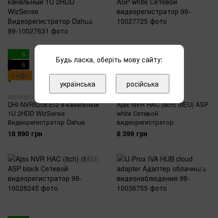
6
6
Будь ласка, оберіть мову сайту:
6
6
с НДС
с НДС
українська
російська
Артикул: 99-10027631
Артикул: 99-10027725
DHI-NVR5208-EI2 8-канальный
Ajax NVR HAC (8ch) (8EU) ASP
1U 2HDD WizSense
white Сетевой
Видеорегистратор Dahua
видеорегистратор
18 990 грн
8 399 грн