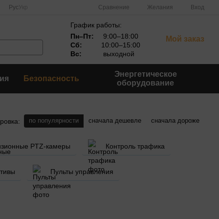
Сравнение
Рус
Укр
Желания
Вход
График работы:
Пн–Пт:
9:00–18:00
Мой заказ
Сб:
10:00–15:00
Вс:
выходной
Энергетическое
ия
Безопасность
оборудование
по популярности
сначала дешевле
сначала дороже
ровка:
изионные PTZ-камеры
Контроль трафика
тивы
Пульты управления