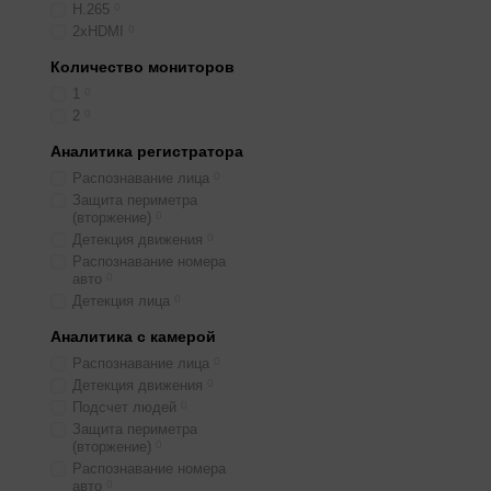
H.265
0
2хHDMI
0
Количество мониторов
1
0
2
0
Аналитика регистратора
Распознавание лица
0
Защита периметра
(вторжение)
0
Детекция движения
0
Распознавание номера
авто
0
Детекция лица
0
Аналитика с камерой
Распознавание лица
0
Детекция движения
0
Подсчет людей
0
Защита периметра
(вторжение)
0
Распознавание номера
авто
0