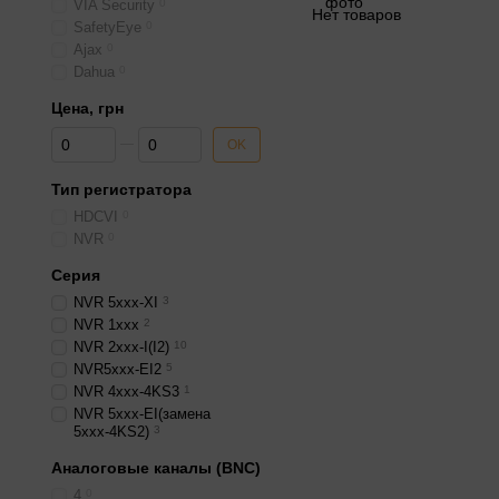
VIA Security
0
Нет товаров
SafetyEye
0
Ajax
0
Dahua
0
Цена, грн
От Цена, грн
До Цена, грн
OK
Тип регистратора
HDCVI
0
NVR
0
Серия
NVR 5xxx-XI
3
NVR 1xxx
2
NVR 2xxx-I(I2)
10
NVR5xxx-EI2
5
NVR 4xxx-4KS3
1
NVR 5xxx-EI(замена
5ххх-4KS2)
3
Аналоговые каналы (BNC)
4
0