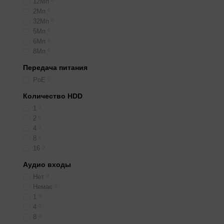
12Мп
0
2Мп
0
32Мп
0
5Мп
0
6Мп
0
8Мп
0
Передача питания
PoE
0
Количество HDD
1
0
2
0
4
0
8
0
16
0
Аудио входы
Нет
0
Немає
0
1
0
4
0
8
0