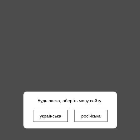
Будь ласка, оберіть мову сайту:
українська
російська