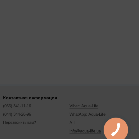
Контактная информация
(066) 341-11-16
Viber: Aqua-Life
(044) 344-26-96
WhatApp: Aqua-Life
A-L
Перезвонить вам?
info@aqua-life.ua