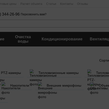
птовые цены
Расчет объекта
Статьи
Контакты
Отзывы
) 344-26-96
Перезвонить вам?
Очистка
ие
Кондиционирование
Вентиляц
воды
Сорти
PTZ-камеры
Тепловизионные камеры
Теплов
Накопители
Внешние микрофоны
Объек
еры