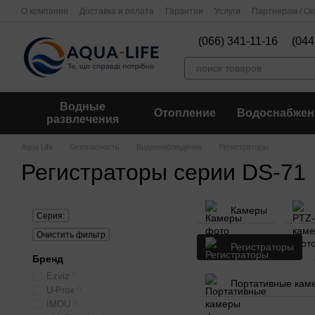
Перейти к основному контенту
О компании
Доставка и оплата
Гарантии
Услуги
Партнерам / О
(066) 341-11-16
(044
Водные
Отопление
Водоснабжен
развлечения
Aqua Life
Безопасность
Видеонаблюдение
Регистраторы
Регистраторы серии DS-71
Камеры
Серия:
Очистить фильтр
Регистраторы
Бренд
Ezviz
0
Портативные кам
U-Prox
0
IMOU
0