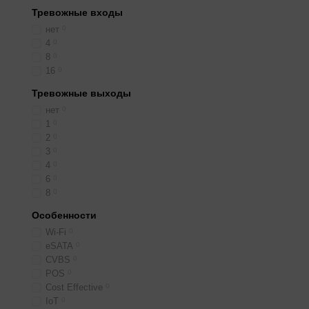
Тревожные входы
нет
0
4
0
8
0
16
0
Тревожные выходы
нет
0
1
0
2
0
3
0
4
0
6
0
8
0
Особенности
Wi-Fi
0
eSATA
0
CVBS
0
POS
0
Cost Effective
0
IoT
0