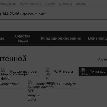
птовые цены
Расчет объекта
Статьи
Контакты
Отзывы
) 344-26-96
Перезвонить вам?
Очистка
ие
Кондиционирование
Вентиляц
воды
нтенной
Сорти
Маршрутизаторы
Wi-Fi мосты
Точки дос
аконверторы
Конвертеры, SFP модули