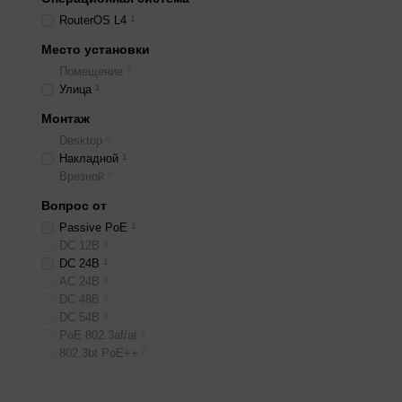
RouterOS L4
1
Место установки
Помещение
0
Улица
1
Монтаж
Desktop
0
Накладной
1
Врезной
0
Вопрос от
Passive PoE
1
DC 12В
0
DC 24В
1
AC 24В
0
DC 48В
0
DC 54В
0
PoE 802.3af/at
0
802.3bt PoE++
0