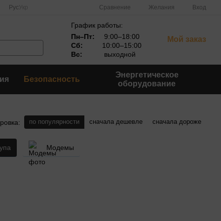
Сравнение
Рус
Укр
Желания
Вход
График работы:
Пн–Пт:
9:00–18:00
Мой заказ
Сб:
10:00–15:00
Вс:
выходной
Энергетическое
ия
Безопасность
оборудование
по популярности
сначала дешевле
сначала дороже
ровка:
тупа
Модемы