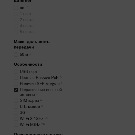
Ethernet
нет
1
1 порт
0
2 порта
0
4 порта
0
5 портов
0
Макс. дальность
передачи
50 м
1
Особенности
USB порт
3
Порты с Passive PoE
5
Наличие SFP модуля
1
Подключение внешней
антенны
1
SIM карты
4
LTE модем
5
ЗG
2
Wi-Fi 2.4GHz
28
Wi-Fi 5GHz
26
Операционная система