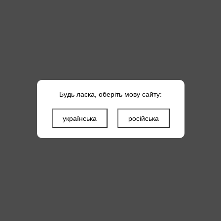
Будь ласка, оберіть мову сайту:
українська
російська