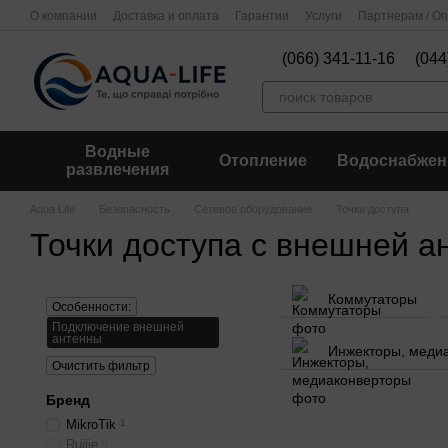
Перейти к основному контенту
О компании
Доставка и оплата
Гарантии
Услуги
Партнерам / О
(066) 341-11-16
(044
Водные
Отопление
Водоснабжен
развлечения
Aqua Life
Безопасность
Сетевое оборудование
Точки доступа
Точки доступа с внешней а
Коммутаторы
Особенности:
Подключение внешней
антенны
Инжекторы, меди
Очистить фильтр
Бренд
MikroTik
1
Ruijie
0