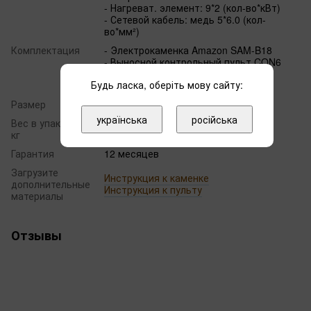
- Нагреват. элемент: 9*2 (кол-во*кВт)
- Сетевой кабель: медь 5*6.0 (кол-
во*мм²)
Комплектация
- Электрокаменка Amazon SAM-B18
- Выносной контрольный пульт CON6
- Термодатчик
Будь ласка, оберіть мову сайту:
- Внешний контрольный блок
Размер
700 х 560 х 650 мм
українська
російська
Вес в упаковке,
20.00
кг
Гарантия
12 месяцев
Загрузите
Инструкция к каменке
дополнительные
Инструкция к пульту
материалы
Отзывы