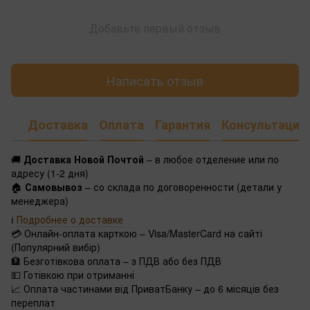
Добавьте первый отзыв
Написать отзыв
Доставка
Оплата
Гарантия
Консультация
🚚
Доставка Новой Почтой
– в любое отделение или по
адресу (1-2 дня)
🏠
Самовывоз
– со склада по договоренности (детали у
менеджера)
ℹ️
Подробнее о доставке
💳 Онлайн-оплата карткою – Visa/MasterCard на сайті
(Популярний вибір)
🏦 Безготівкова оплата – з ПДВ або без ПДВ
💵 Готівкою при отриманні
📈 Оплата частинами від ПриватБанку – до 6 місяців без
переплат