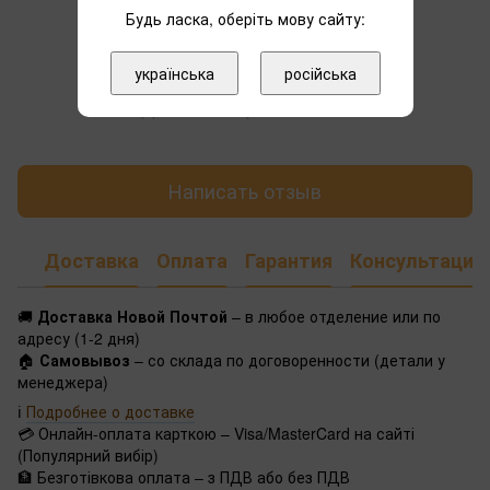
Будь ласка, оберіть мову сайту:
українська
російська
Добавьте первый отзыв
Написать отзыв
Доставка
Оплата
Гарантия
Консультация
🚚
Доставка Новой Почтой
– в любое отделение или по
адресу (1-2 дня)
🏠
Самовывоз
– со склада по договоренности (детали у
менеджера)
ℹ️
Подробнее о доставке
💳 Онлайн-оплата карткою – Visa/MasterCard на сайті
(Популярний вибір)
🏦 Безготівкова оплата – з ПДВ або без ПДВ