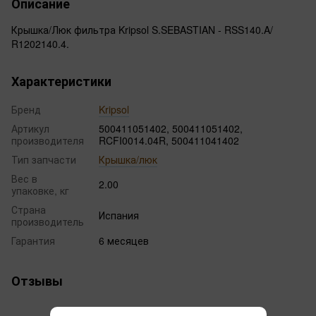
Описание
Крышка/Люк фильтра Kripsol S.SEBASTIAN - RSS140.A/
R1202140.4.
Характеристики
Бренд
Kripsol
Артикул
500411051402, 500411051402,
производителя
RCFI0014.04R, 500411041402
Тип запчасти
Крышка/люк
Вес в
2.00
упаковке, кг
Страна
Испания
производитель
Гарантия
6 месяцев
Отзывы