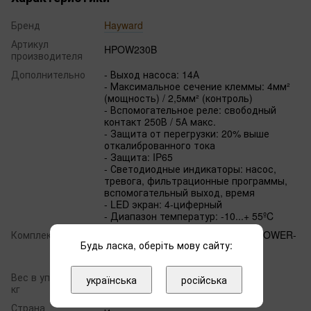
Бренд
Hayward
Артикул
HPOW230B
производителя
Дополнительно
- Выход насоса: 14А
- Максимальное сечение клеммы: 4мм²
(мощность) / 2,5мм² (контроль)
- Вспомогательное реле: свободный
контакт 250В / 5А макс.
- Защита от перегрузки: 20% выше
откалиброванного тока
- Защита: IP65
- Светодиодные индикаторы: насос,
тревога, фильтрационные программы,
вспомогательный выход, время
- LED экран: 4-циферный
- Диапазон температур: -10...+ 55ºC
Комплектация
- Панель управления Hayward H-POWER-
Будь ласка, оберіть мову сайту:
230В
- Инструкция
Вес в упаковке,
українська
російська
1.50
кг
Страна