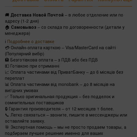
🚚
Доставка Новой Почтой
– в любое отделение или по
адресу (1-2 дня)
🏠
Самовывоз
– со склада по договоренности (детали у
менеджера)
ℹ️
Подробнее о доставке
💳 Онлайн-оплата карткою – Visa/MasterCard на сайті
(Популярний вибір)
🏦 Безготівкова оплата – з ПДВ або без ПДВ
💵 Готівкою при отриманні
📈 Оплата частинами від ПриватБанку – до 6 місяців без
переплат
📊 Оплата частинами від monobank – до 8 місяців на
вигідних умовах
✅ Только оригинальная продукция – без подделок и
сомнительных поставщиков
🔒 Гарантия производителя – от 12 месяцев т более.
📞 Легко связаться – звоните, пишите в мессенджеры или
оставляйте заявку.
🎯 Экспертная помощь – мы не просто продаем товары, а
подбираем лучшее решение именно для ваших