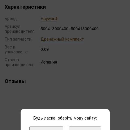
Характеристики
Бренд
Hayward
Артикул
500413000400, 500413000400
производителя
Тип запчасти
Дренажный комплект
Вес в
0.09
упаковке, кг
Страна
Испания
производитель
Отзывы
Будь ласка, оберіть мову сайту:
Добавьте первый отзыв