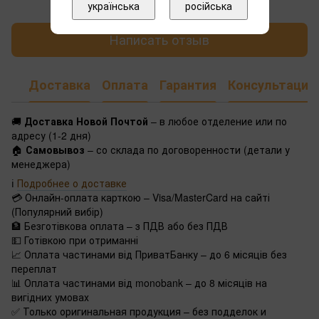
українська
російська
Написать отзыв
Доставка
Оплата
Гарантия
Консультация
🚚
Доставка Новой Почтой
– в любое отделение или по
адресу (1-2 дня)
🏠
Самовывоз
– со склада по договоренности (детали у
менеджера)
ℹ️
Подробнее о доставке
💳 Онлайн-оплата карткою – Visa/MasterCard на сайті
(Популярний вибір)
🏦 Безготівкова оплата – з ПДВ або без ПДВ
💵 Готівкою при отриманні
📈 Оплата частинами від ПриватБанку – до 6 місяців без
переплат
📊 Оплата частинами від monobank – до 8 місяців на
вигідних умовах
✅ Только оригинальная продукция – без подделок и