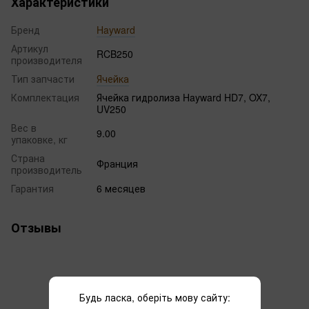
Характеристики
Бренд
Hayward
Артикул
RCB250
производителя
Тип запчасти
Ячейка
Комплектация
Ячейка гидролиза Hayward HD7, OX7,
UV250
Вес в
9.00
упаковке, кг
Страна
Франция
производитель
Гарантия
6 месяцев
Отзывы
Будь ласка, оберіть мову сайту: