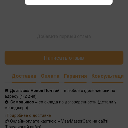
Добавьте первый отзыв
Написать отзыв
Доставка
Оплата
Гарантия
Консультация
🚚
Доставка Новой Почтой
– в любое отделение или по
адресу (1-2 дня)
🏠
Самовывоз
– со склада по договоренности (детали у
менеджера)
ℹ️
Подробнее о доставке
💳 Онлайн-оплата карткою – Visa/MasterCard на сайті
(Популярний вибір)