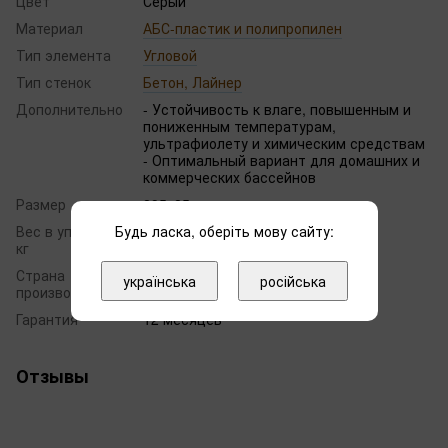
Цвет
Серый
Материал
АБС-пластик и полипропилен
Тип элемента
Угловой
Тип стенок
Бетон, Лайнер
Дополнительно
- Устойчивость к влаге, повышенным и
пониженным температурам,
ультрафиолету и химическим средствам
- Оптимальный вариант для домашних и
коммерческих бассейнов
Размер
295х25 мм
Будь ласка, оберіть мову сайту:
Вес в упаковке,
0.50
кг
Страна
українська
російська
Турция
производитель
Гарантия
12 месяцев
Отзывы