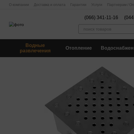
Перейти к основному контенту
О компании
Доставка и оплата
Гарантии
Услуги
Партнерам / О
(066) 341-11-16
(044
Водные
Отопление
Водоснабжен
развлечения