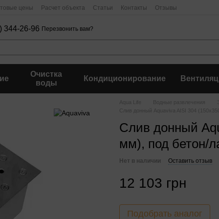
птовые цены
Расчет объекта
Статьи
Контакты
Отзывы
) 344-26-96
Перезвонить вам?
Очистка
ие
Кондиционирование
Вентиляц
воды
Aqua Life
Водные развлечения
Слив донный Aquaviva AISI 304 (150x35
Слив донный Aqu
мм), под бетон/л
Нет в наличии
Оставить отзыв
12 103 грн
Подобрать аналог