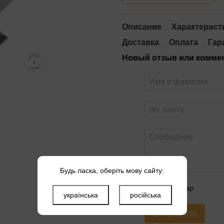
Описание
Характерист
Доставка
Оплата
Гар
Новый отзыв или комме
Будь ласка, оберіть мову сайту:
Оцените товар
українська
російська
Отправить