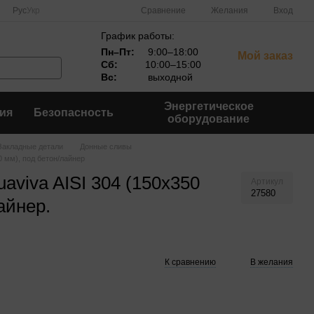
Сравнение
Рус
Укр
Желания
Вход
График работы:
Пн–Пт:
9:00–18:00
Мой заказ
Сб:
10:00–15:00
Вс:
выходной
Энергетическое
ия
Безопасность
оборудование
Закладные детали
Донные сливы
0 мм), под бетон/лайнер
aviva AISI 304 (150x350
Артикул
27580
айнер.
К сравнению
В желания