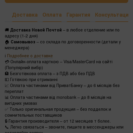
Доставка
Оплата
Гарантия
Консультация
🚚
Доставка Новой Почтой
– в любое отделение или по
адресу (1-2 дня)
🏠
Самовывоз
– со склада по договоренности (детали у
менеджера)
ℹ️
Подробнее о доставке
💳 Онлайн-оплата карткою – Visa/MasterCard на сайті
(Популярний вибір)
🏦 Безготівкова оплата – з ПДВ або без ПДВ
💵 Готівкою при отриманні
📈 Оплата частинами від ПриватБанку – до 6 місяців без
переплат
📊 Оплата частинами від monobank – до 8 місяців на
вигідних умовах
✅ Только оригинальная продукция – без подделок и
сомнительных поставщиков
🔒 Гарантия производителя – от 12 месяцев т более.
📞 Легко связаться – звоните, пишите в мессенджеры или
оставляйте заявку.