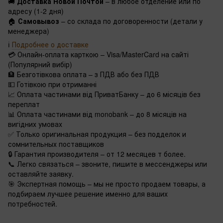
🚚
Доставка Новой Почтой
– в любое отделение или по
адресу (1-2 дня)
🏠
Самовывоз
– со склада по договоренности (детали у
менеджера)
ℹ️
Подробнее о доставке
💳 Онлайн-оплата карткою – Visa/MasterCard на сайті
(Популярний вибір)
🏦 Безготівкова оплата – з ПДВ або без ПДВ
💵 Готівкою при отриманні
📈 Оплата частинами від ПриватБанку – до 6 місяців без
переплат
📊 Оплата частинами від monobank – до 8 місяців на
вигідних умовах
✅ Только оригинальная продукция – без подделок и
сомнительных поставщиков
🔒 Гарантия производителя – от 12 месяцев т более.
📞 Легко связаться – звоните, пишите в мессенджеры или
оставляйте заявку.
🎯 Экспертная помощь – мы не просто продаем товары, а
подбираем лучшее решение именно для ваших
потребностей.