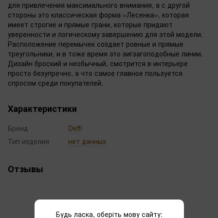
для привлечения максимального внимания, а с другой
стороны это классическая форма «Лесенка», которая
имеет строгие и прямые грани, которые придают
уверенности и логическому завершению для этой модели.
Расположение перемычек создает ровные и прямые
треугольники, и в тоже время это зигзагоподобные линии.
Дизайн броский и необычный, смотрится в интерьере
просто безупречно, а что самое главное пользуется
спросом среди покупателей.
Характеристики
Бренд
Deffi
Тип изделия
нет данных
Отзывы
Будь ласка, оберіть мову сайту: