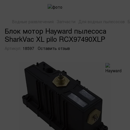
Водные развлечения
Запчасти
Для водных пылесосов
Б
Блок мотор Hayward пылесоса
SharkVac XL pilo RCX97490XLP
Артикул:
18597
Оставить отзыв