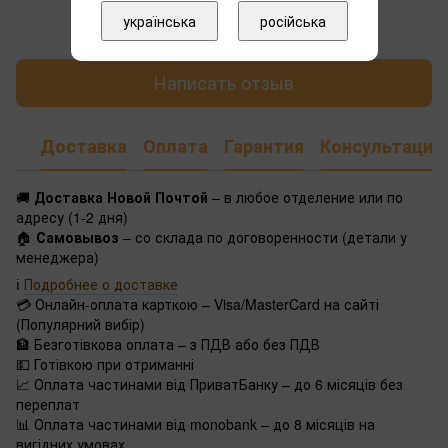
Добавьте первый отзыв
українська
російська
Написать отзыв
Доставка
Оплата
Гарантия
Консультация
🚚
Доставка Новой Почтой
– в любое отделение или по
адресу (1-2 дня)
🏠
Самовывоз
– со склада по договоренности (детали у
менеджера)
ℹ️
Подробнее о доставке
💳 Онлайн-оплата карткою – Visa/MasterCard на сайті
(Популярний вибір)
🏦 Безготівкова оплата – з ПДВ або без ПДВ
💵 Готівкою при отриманні
📈 Оплата частинами від ПриватБанку – до 6 місяців без
переплат
📊 Оплата частинами від monobank – до 8 місяців на
вигідних умовах