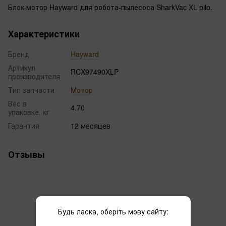
Блок мотор Hayward для робота-пылесоса SharkVac XL pilo.
Характеристики
Бренд
Hayward
Артикул
RCX97490XLP
производителя
Тип запчасти
Мотор
Вес в
4.70
упаковке, кг
Гарантия
12 месяцев
Отзывы
Будь ласка, оберіть мову сайту: