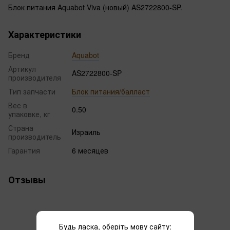
Блок питания Aquabot Viva (новый) AS2722800-SP.
Характеристики
Бренд
Aquabot
Артикул
AS2722800-SP
производителя
Тип запчасти
Блок питания/балласт
Вес в
0.50
упаковке, кг
Страна
Израиль
производитель
Гарантия
6 месяцев
Отзывы
Будь ласка, оберіть мову сайту: