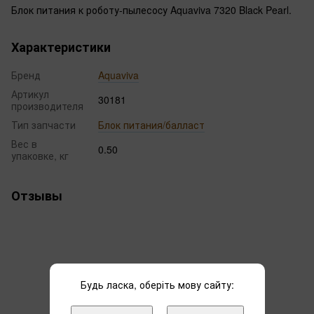
Блок питания к роботу-пылесоcу Aquaviva 7320 Black Pearl.
Характеристики
Бренд
Aquaviva
Артикул
30181
производителя
Тип запчасти
Блок питания/балласт
Вес в
0.50
упаковке, кг
Отзывы
Будь ласка, оберіть мову сайту:
Добавьте первый отзыв