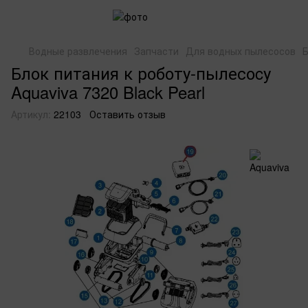
Водные развлечения
Запчасти
Для водных пылесосов
Б
Блок питания к роботу-пылесоcу
Aquaviva 7320 Black Pearl
Артикул:
22103
Оставить отзыв