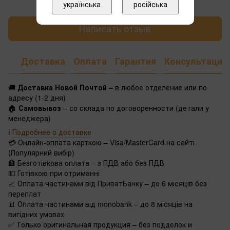
українська
російська
Написать отзыв
Доставка
Оплата
Гарантия
Консультация
🚚
Доставка Новой Почтой
– в любое отделение или по
адресу (1-2 дня)
🏠
Самовывоз
– со склада по договоренности (детали у
менеджера)
ℹ️
Подробнее о доставке
💳 Онлайн-оплата карткою – Visa/MasterCard на сайті
(Популярний вибір)
🏦 Безготівкова оплата – з ПДВ або без ПДВ
💵 Готівкою при отриманні
📈 Оплата частинами від ПриватБанку – до 6 місяців без
переплат
📊 Оплата частинами від monobank – до 8 місяців на
вигідних умовах
✅ Только оригинальная продукция – без подделок и