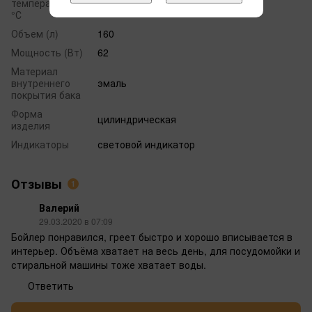
температура,
110
°С
Объем (л)
160
Мощность (Вт)
62
Материал
внутреннего
эмаль
покрытия бака
Форма
цилиндрическая
изделия
Индикаторы
световой индикатор
Отзывы
1
Валерий
29.03.2020 в 07:09
Бойлер понравился, греет быстро и хорошо вписывается в
интерьер. Объёма хватает на весь день, для посудомойки и
стиральной машины тоже хватает воды.
Ответить