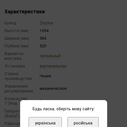
Характеристики
Бренд
Drazice
Высота (мм)
1054
Ширина (мм)
584
Глубина (мм)
520
Варианты
напольный
монтажа
Установка
вертикальная
Страна
Чехия
производства
Управление/
механическое
регулирование
Количество
1
ТЭНов
Будь ласка, оберіть мову сайту:
Габариты
1054 х 584 х 520
(ВхШхГ), мм
українська
російська
Рабочая