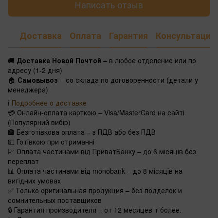
Написать отзыв
Доставка
Оплата
Гарантия
Консультация
🚚
Доставка Новой Почтой
– в любое отделение или по
адресу (1-2 дня)
🏠
Самовывоз
– со склада по договоренности (детали у
менеджера)
ℹ️
Подробнее о доставке
💳 Онлайн-оплата карткою – Visa/MasterCard на сайті
(Популярний вибір)
🏦 Безготівкова оплата – з ПДВ або без ПДВ
💵 Готівкою при отриманні
📈 Оплата частинами від ПриватБанку – до 6 місяців без
переплат
📊 Оплата частинами від monobank – до 8 місяців на
вигідних умовах
✅ Только оригинальная продукция – без подделок и
сомнительных поставщиков
🔒 Гарантия производителя – от 12 месяцев т более.