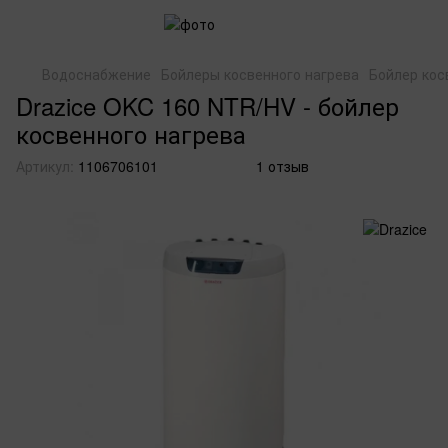
Водоснабжение
Бойлеры косвенного нагрева
Бойлер кос
Drazice OKC 160 NTR/HV - бойлер
косвенного нагрева
Артикул:
1106706101
1 отзыв