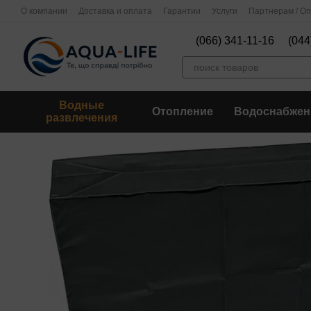
Перейти к основному контенту
О компании
Доставка и оплата
Гарантии
Услуги
Партнерам / О
(066) 341-11-16
(044
Водные
Отопление
Водоснабжен
развлечения