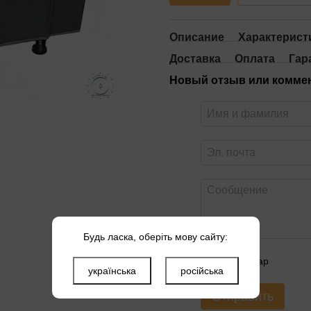
Описание
Характерист
Доставка
Оплата
Гар
Новый отзыв или комме
Будь ласка, оберіть мову сайту:
Оцените товар
українська
російська
Отправить