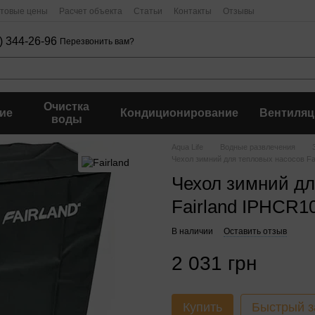
птовые цены
Расчет объекта
Статьи
Контакты
Отзывы
) 344-26-96
Перезвонить вам?
Очистка
ие
Кондиционирование
Вентиляц
воды
Aqua Life
Водные развлечения
Чехол зимний для тепловых насосов Fa
Чехол зимний дл
Fairland IPHCR1
В наличии
Оставить отзыв
2 031 грн
Купить
Быстрый з