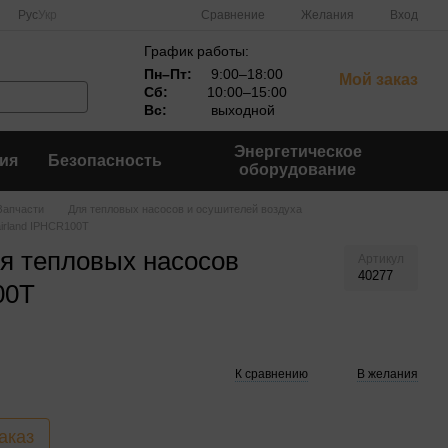
Сравнение
Рус
Укр
Желания
Вход
График работы:
Пн–Пт:
9:00–18:00
Мой заказ
Сб:
10:00–15:00
Вс:
выходной
Энергетическое
ия
Безопасность
оборудование
Запчасти
Для тепловых насосов и осушителей воздуха
irland IPHCR100T
я тепловых насосов
Артикул
40277
00T
К сравнению
В желания
аказ