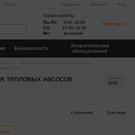
Сравнение
Рус
Укр
Желания
Вход
График работы:
Пн–Пт:
9:00–18:00
Мой заказ
Сб:
10:00–15:00
Вс:
выходной
Энергетическое
ия
Безопасность
оборудование
Запчасти
Для тепловых насосов и осушителей воздуха
irland IXCR28
я тепловых насосов
Артикул
41101
К сравнению
В желания
аказ