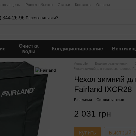
птовые цены
Расчет объекта
Статьи
Контакты
Отзывы
) 344-26-96
Перезвонить вам?
Очистка
ие
Кондиционирование
Вентиляц
воды
Aqua Life
Водные развлечения
Чехол зимний для тепловых насосов Fa
Чехол зимний дл
Fairland IXCR28
В наличии
Оставить отзыв
2 031 грн
Купить
Быстрый з