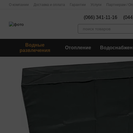
Перейти к основному контенту
О компании
Доставка и оплата
Гарантии
Услуги
Партнерам / О
(066) 341-11-16
(044
Водные
Отопление
Водоснабжен
развлечения