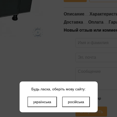
Описание
Характерист
Доставка
Оплата
Гар
Новый отзыв или комме
Будь ласка, оберіть мову сайту:
Оцените товар
українська
російська
Отправить