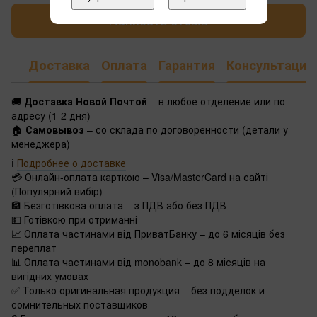
Написать отзыв
Доставка
Оплата
Гарантия
Консультация
🚚
Доставка Новой Почтой
– в любое отделение или по
адресу (1-2 дня)
🏠
Самовывоз
– со склада по договоренности (детали у
менеджера)
ℹ️
Подробнее о доставке
💳 Онлайн-оплата карткою – Visa/MasterCard на сайті
(Популярний вибір)
🏦 Безготівкова оплата – з ПДВ або без ПДВ
💵 Готівкою при отриманні
📈 Оплата частинами від ПриватБанку – до 6 місяців без
переплат
📊 Оплата частинами від monobank – до 8 місяців на
вигідних умовах
✅ Только оригинальная продукция – без подделок и
сомнительных поставщиков