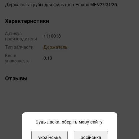
Держатель трубы для фильтров Emaux MFV27/31/35.
Характеристики
Артикул
1110018
производителя
Тип запчасти
Держатель
Вес в
0.10
упаковке, кг
Отзывы
Будь ласка, оберіть мову сайту:
Добавьте первый отзыв
українська
російська