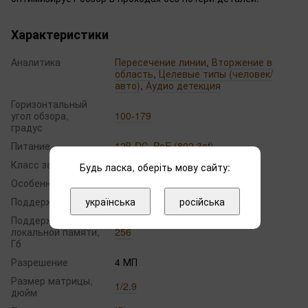
Характеристики
Аналитика
Пересечение линии
,
Вторжение в
область
,
Целевые типы (человек/
авто)
,
Аудио детекция
Горизонтальный
угол обзора,
100-179
градус
Питание
12В DС
,
PoE (802.3af)
Класс защиты
IP67
Будь ласка, оберіть мову сайту:
Особенности
Коридорный режим
українська
російська
Поддержка аудио
встроенный микрофон
Поддержка
локальной памяти,
256
Гб
Разрешение
4 МП
Размер матрицы,
1/2.9
дюйм