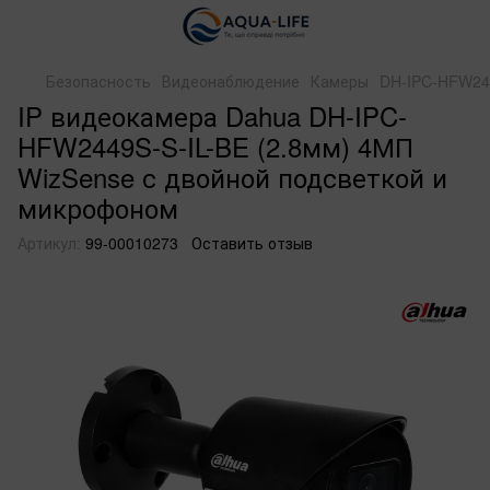
Безопасность
Видеонаблюдение
Камеры
DH-IPC-HFW244
IP видеокамера Dahua DH-IPC-
HFW2449S-S-IL-BE (2.8мм) 4МП
WizSense с двойной подсветкой и
микрофоном
Артикул:
99-00010273
Оставить отзыв