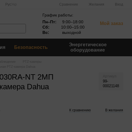
Сравнение
Рус
Укр
Желания
Вход
График работы:
Пн–Пт:
9:00–18:00
Мой заказ
Сб:
10:00–15:00
Вс:
выходной
Энергетическое
ия
Безопасность
оборудование
аблюдение
PTZ-камеры
ная PTZ-камера Dahua
2030RA-NT 2МП
Артикул
99-
камера Dahua
00021148
е
К сравнению
В желания