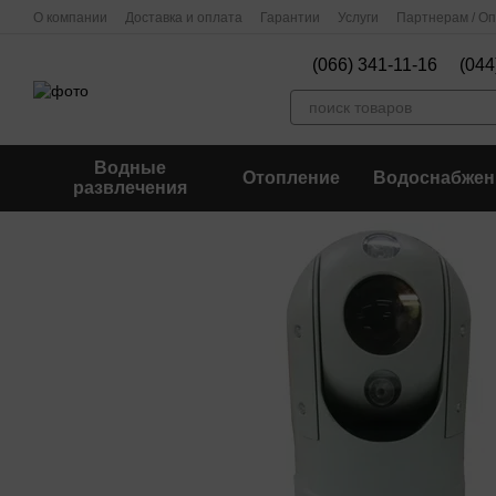
Перейти к основному контенту
О компании
Доставка и оплата
Гарантии
Услуги
Партнерам / О
(066) 341-11-16
(044
Водные
Отопление
Водоснабжен
развлечения