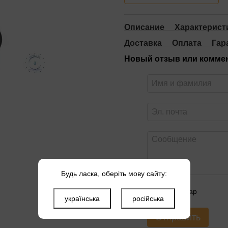
Описание
Характерист
Доставка
Оплата
Гар
Новый отзыв или комме
Будь ласка, оберіть мову сайту:
Оцените товар
українська
російська
Отправить