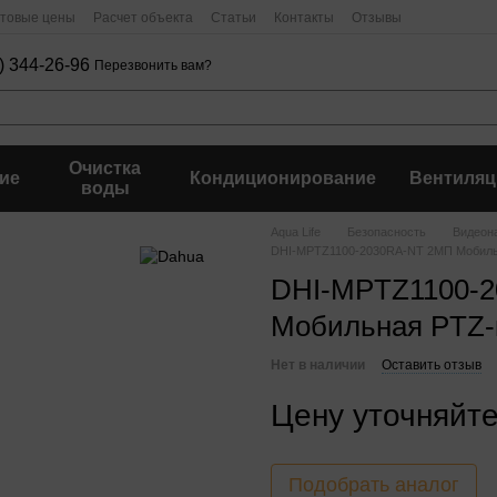
птовые цены
Расчет объекта
Статьи
Контакты
Отзывы
) 344-26-96
Перезвонить вам?
Очистка
ие
Кондиционирование
Вентиляц
воды
Aqua Life
Безопасность
Видеон
DHI-MPTZ1100-2030RA-NT 2МП Мобиль
DHI-MPTZ1100-
Мобильная PTZ-
Нет в наличии
Оставить отзыв
Цену уточняйт
Подобрать аналог