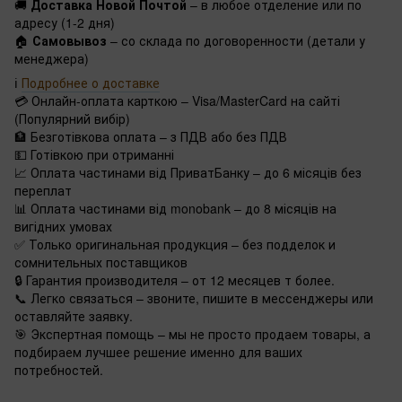
🚚
Доставка Новой Почтой
– в любое отделение или по
адресу (1-2 дня)
🏠
Самовывоз
– со склада по договоренности (детали у
менеджера)
ℹ️
Подробнее о доставке
💳 Онлайн-оплата карткою – Visa/MasterCard на сайті
(Популярний вибір)
🏦 Безготівкова оплата – з ПДВ або без ПДВ
💵 Готівкою при отриманні
📈 Оплата частинами від ПриватБанку – до 6 місяців без
переплат
📊 Оплата частинами від monobank – до 8 місяців на
вигідних умовах
✅ Только оригинальная продукция – без подделок и
сомнительных поставщиков
🔒 Гарантия производителя – от 12 месяцев т более.
📞 Легко связаться – звоните, пишите в мессенджеры или
оставляйте заявку.
🎯 Экспертная помощь – мы не просто продаем товары, а
подбираем лучшее решение именно для ваших
потребностей.