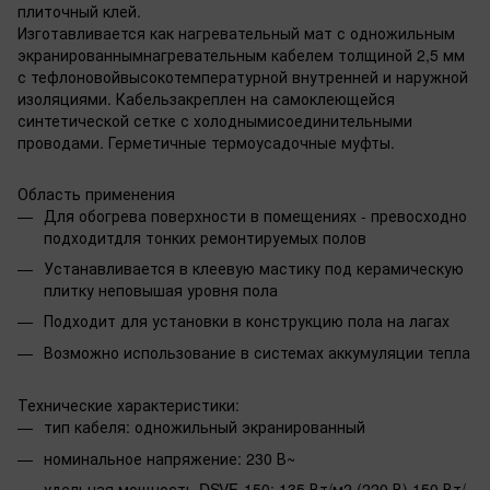
плиточный клей.
Изготавливается как нагревательный мат с одножильным
экранированнымнагревательным кабелем толщиной 2,5 мм
с тефлоновойвысокотемпературной внутренней и наружной
изоляциями. Кабельзакреплен на самоклеющейся
синтетической сетке с холоднымисоединительными
проводами. Герметичные термоусадочные муфты.
Область применения
Для обогрева поверхности в помещениях - превосходно
подходитдля тонких ремонтируемых полов
Устанавливается в клеевую мастику под керамическую
плитку неповышая уровня пола
Подходит для установки в конструкцию пола на лагах
Возможно использование в системах аккумуляции тепла
Технические характеристики:
тип кабеля: одножильный экранированный
номинальное напряжение: 230 В~
удельная мощность DSVF-150: 135 Вт/м2 (220 В),150 Вт/