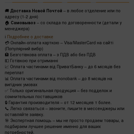
🚚
Доставка Новой Почтой
– в любое отделение или по
адресу (1-2 дня)
🏠
Самовывоз
– со склада по договоренности (детали у
менеджера)
ℹ️
Подробнее о доставке
💳 Онлайн-оплата карткою – Visa/MasterCard на сайті
(Популярний вибір)
🏦 Безготівкова оплата – з ПДВ або без ПДВ
💵 Готівкою при отриманні
📈 Оплата частинами від ПриватБанку – до 6 місяців без
переплат
📊 Оплата частинами від monobank – до 8 місяців на
вигідних умовах
✅ Только оригинальная продукция – без подделок и
сомнительных поставщиков
🔒 Гарантия производителя – от 12 месяцев т более.
📞 Легко связаться – звоните, пишите в мессенджеры или
оставляйте заявку.
🎯 Экспертная помощь – мы не просто продаем товары, а
подбираем лучшее решение именно для ваших
потребностей.