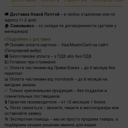
🚚
Доставка Новой Почтой
– в любое отделение или по
адресу (1-2 дня)
🏠
Самовывоз
– со склада по договоренности (детали у
менеджера)
ℹ️
Подробнее о доставке
💳 Онлайн-оплата карткою – Visa/MasterCard на сайті
(Популярний вибір)
🏦 Безготівкова оплата – з ПДВ або без ПДВ
💵 Готівкою при отриманні
📈 Оплата частинами від ПриватБанку – до 6 місяців без
переплат
📊 Оплата частинами від monobank – до 8 місяців на
вигідних умовах
✅ Только оригинальная продукция – без подделок и
сомнительных поставщиков
🔒 Гарантия производителя – от 12 месяцев т более.
📞 Легко связаться – звоните, пишите в мессенджеры или
оставляйте заявку.
🎯 Экспертная помощь – мы не просто продаем товары, а
подбираем лучшее решение именно для ваших