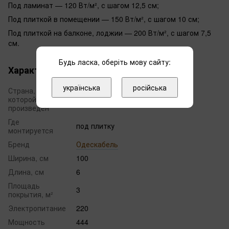
Под ламинат — 120 Вт/м², с шагом 12,5 см;
Под плиткой в помещении — 150 Вт/м², с шагом 10 см;
Под плиткой на балконе, лоджии — 200 Вт/м², с шагом 7,5
см.
Будь ласка, оберіть мову сайту:
Характеристики
українська
російська
Страна, в
которой
Украина
произведен
Где
под плитку
монтируется
Бренд
Одескабель
Ширина, см
100
Длина, см
6
Площадь
3
покрытия, м²
Электропитание
220
Мощность
444