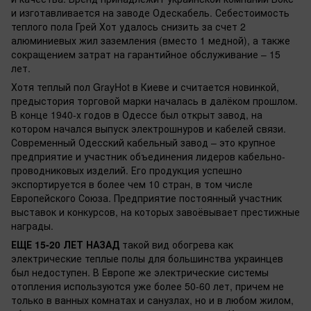
и изготавливается на заводе Одескабель. Себестоимость
теплого пола Грей Хот удалось снизить за счет 2
алюминиевых жил заземления (вместо 1 медной), а также
сокращением затрат на гарантийное обслуживание – 15
лет.
Хотя теплый пол GrayHot в Киеве и считается новинкой,
предыстория торговой марки началась в далёком прошлом.
В конце 1940-х годов в Одессе был открыт завод, на
котором начался выпуск электрошнуров и кабелей связи.
Современный Одесский кабельный завод – это крупное
предприятие и участник объединения лидеров кабельно-
проводниковых изделий. Его продукция успешно
экспортируется в более чем 10 стран, в том числе
Европейского Союза. Предприятие постоянный участник
выставок и конкурсов, на которых завоёвывает престижные
награды.
ЕЩЕ 15-20 ЛЕТ НАЗАД
такой вид обогрева как
электрические теплые полы для большинства украинцев
был недоступен. В Европе же электрические системы
отопления используются уже более 50-60 лет, причем не
только в ванных комнатах и санузлах, но и в любом жилом,