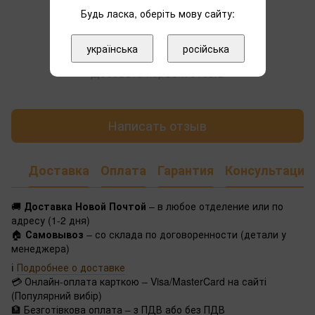
Будь ласка, оберіть мову сайту:
українська
російська
Добавьте первый отзыв
Написать отзыв
Доставка
Оплата
Гарантия
Консультация
🚚
Доставка Новой Почтой
– в любое отделение или по
адресу (1-2 дня)
🏠
Самовывоз
– со склада по договоренности (детали у
менеджера)
ℹ️
Подробнее о доставке
💳 Онлайн-оплата карткою – Visa/MasterCard на сайті
(Популярний вибір)
🏦 Безготівкова оплата – з ПДВ або без ПДВ