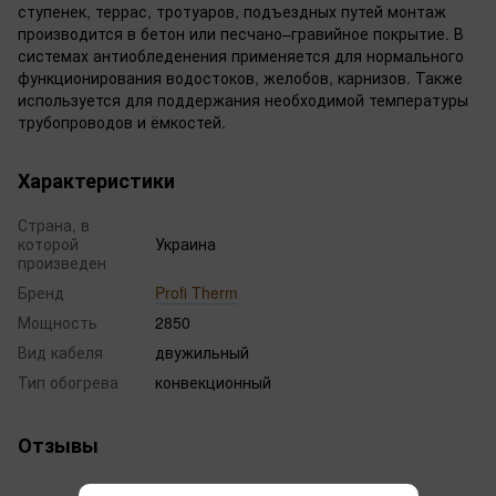
ступенек, террас, тротуаров, подъездных путей монтаж
производится в бетон или песчано–гравийное покрытие. В
системах антиобледенения применяется для нормального
функционирования водостоков, желобов, карнизов. Также
используется для поддержания необходимой температуры
трубопроводов и ёмкостей.
Характеристики
Страна, в
которой
Украина
произведен
Бренд
Profi Therm
Мощность
2850
Вид кабеля
двужильный
Тип обогрева
конвекционный
Отзывы