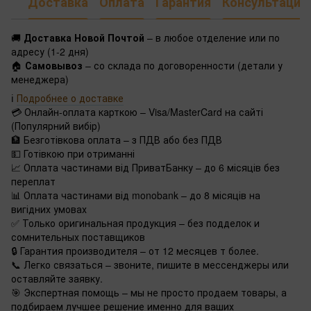
Доставка
Оплата
Гарантия
Консультация
🚚
Доставка Новой Почтой
– в любое отделение или по
адресу (1-2 дня)
🏠
Самовывоз
– со склада по договоренности (детали у
менеджера)
ℹ️
Подробнее о доставке
💳 Онлайн-оплата карткою – Visa/MasterCard на сайті
(Популярний вибір)
🏦 Безготівкова оплата – з ПДВ або без ПДВ
💵 Готівкою при отриманні
📈 Оплата частинами від ПриватБанку – до 6 місяців без
переплат
📊 Оплата частинами від monobank – до 8 місяців на
вигідних умовах
✅ Только оригинальная продукция – без подделок и
сомнительных поставщиков
🔒 Гарантия производителя – от 12 месяцев т более.
📞 Легко связаться – звоните, пишите в мессенджеры или
оставляйте заявку.
🎯 Экспертная помощь – мы не просто продаем товары, а
подбираем лучшее решение именно для ваших