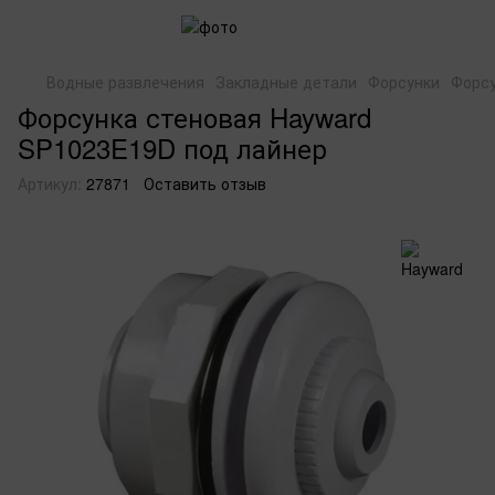
Водные развлечения
Закладные детали
Форсунки
Форсу
Форсунка стеновая Hayward
SP1023E19D под лайнер
Артикул:
27871
Оставить отзыв