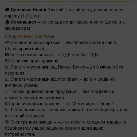
🚚
Доставка Новой Почтой
– в любое отделение или по
адресу (1-2 дня)
🏠
Самовывоз
– со склада по договоренности (детали у
менеджера)
ℹ️
Подробнее о доставке
💳 Онлайн-оплата карткою – Visa/MasterCard на сайті
(Популярний вибір)
🏦 Безготівкова оплата – з ПДВ або без ПДВ
💵 Готівкою при отриманні
📈 Оплата частинами від ПриватБанку – до 6 місяців без
переплат
📊 Оплата частинами від monobank – до 8 місяців на
вигідних умовах
✅ Только оригинальная продукция – без подделок и
сомнительных поставщиков
🔒 Гарантия производителя – от 12 месяцев т более.
📞 Легко связаться – звоните, пишите в мессенджеры или
оставляйте заявку.
🎯 Экспертная помощь – мы не просто продаем товары, а
подбираем лучшее решение именно для ваших
потребностей.