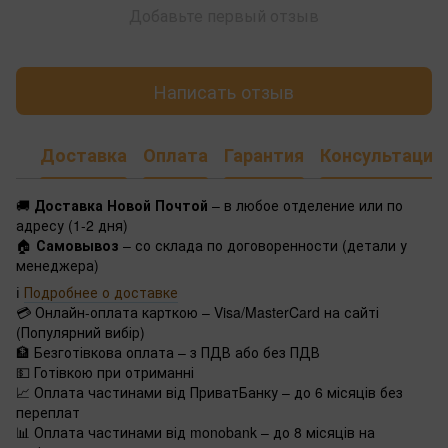
Добавьте первый отзыв
Написать отзыв
Доставка
Оплата
Гарантия
Консультация
🚚
Доставка Новой Почтой
– в любое отделение или по
адресу (1-2 дня)
🏠
Самовывоз
– со склада по договоренности (детали у
менеджера)
ℹ️
Подробнее о доставке
💳 Онлайн-оплата карткою – Visa/MasterCard на сайті
(Популярний вибір)
🏦 Безготівкова оплата – з ПДВ або без ПДВ
💵 Готівкою при отриманні
📈 Оплата частинами від ПриватБанку – до 6 місяців без
переплат
📊 Оплата частинами від monobank – до 8 місяців на