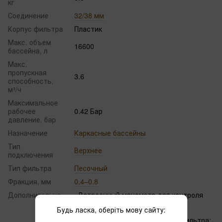
кг
Соединение
32/38 мм
Корпус фильтра
Пластик
Макс. объем
16600
бассейна, л
Макс.
пропускная
3.6
способность,
м³/ч
Максимальное
рабочее
0.42 Бар
давление, бар
Назначение
Каркасные бассейны
Тип
Верхнее
подключения
Тип фильтра
Песочный
Фракция, мм
0.4–0.8
Дополнительно
- Встроенный манометр для контроля
давления
Будь ласка, оберіть мову сайту:
- 6-позиционный кран
- Рабочее давление песчаного фильтра: