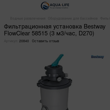
Водные развлечения
Оборудование для бассейнов
Фильт
Фильтрационная установка Bestway
FlowClear 58515 (3 м3/час, D270)
Артикул:
20840
Оставить отзыв