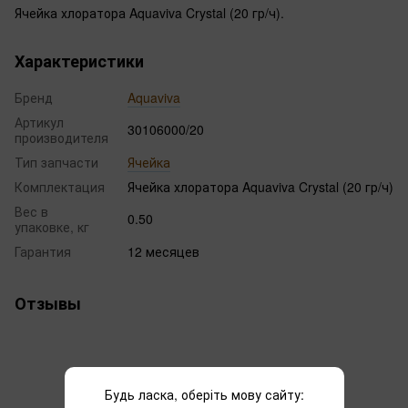
Ячейка хлоратора Aquaviva Crystal (20 гр/ч).
Характеристики
Бренд
Aquaviva
Артикул
30106000/20
производителя
Тип запчасти
Ячейка
Комплектация
Ячейка хлоратора Aquaviva Crystal (20 гр/ч)
Вес в
0.50
упаковке, кг
Гарантия
12 месяцев
Отзывы
Будь ласка, оберіть мову сайту: