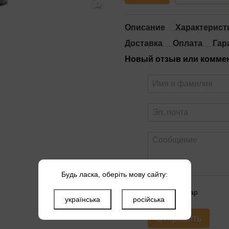
Описание
Характерист
Доставка
Оплата
Гар
Новый отзыв или комме
Будь ласка, оберіть мову сайту:
Оцените товар
українська
російська
Отправить