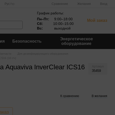
Сравнение
Рус
Укр
Желания
Вход
График работы:
Пн–Пт:
9:00–18:00
Мой заказ
Сб:
10:00–15:00
Вс:
выходной
Энергетическое
ия
Безопасность
оборудование
Запчасти
Для дезинфицирующего оборудования
CS16 (16 г/ч)
 Aquaviva InverClear ICS16
Артикул
35459
К сравнению
В желания
аказ