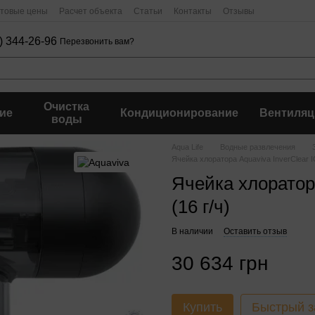
птовые цены
Расчет объекта
Статьи
Контакты
Отзывы
) 344-26-96
Перезвонить вам?
Очистка
ие
Кондиционирование
Вентиляц
воды
Aqua Life
Водные развлечения
Ячейка хлоратора Aquaviva InverClear I
Ячейка хлоратора
(16 г/ч)
В наличии
Оставить отзыв
30 634 грн
Купить
Быстрый з