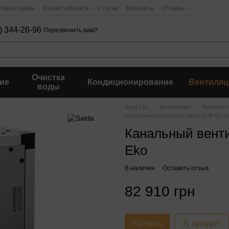
птовые цены
Расчет объекта
Статьи
Контакты
Отзывы
) 344-26-96
Перезвонить вам?
Очистка
ие
Кондиционирование
Вентиляц
воды
Aqua Life
Вентиляция
Вентилят
Канальный вентилятор Salda KUB 50-35
Канальный венти
Eko
В наличии
Оставить отзыв
82 910 грн
Купить
В кредит