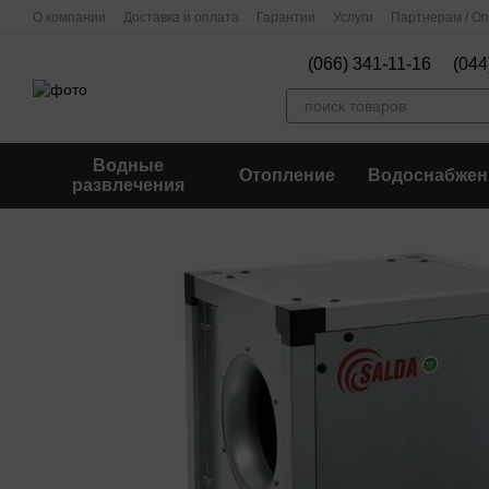
Перейти к основному контенту
О компании
Доставка и оплата
Гарантии
Услуги
Партнерам / О
(066) 341-11-16
(044
Водные
Отопление
Водоснабжен
развлечения