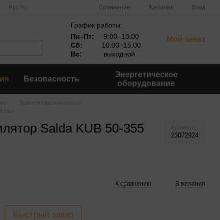
Сравнение
Рус
Укр
Желания
Вход
График работы:
Пн–Пт:
9:00–18:00
Мой заказ
Сб:
10:00–15:00
Вс:
выходной
Энергетическое
ия
Безопасность
оборудование
оры
Вентиляторы канальные
5 Eko
лятор Salda KUB 50-355
Артикул
23072924
К сравнению
В желания
Быстрый заказ