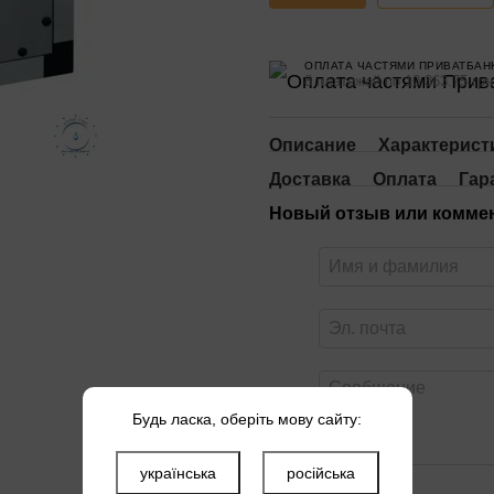
ОПЛАТА ЧАСТЯМИ ПРИВАТБАН
8 платежей по 10 363.75 грн
Описание
Характерист
Доставка
Оплата
Гар
Новый отзыв или комме
Будь ласка, оберіть мову сайту:
українська
російська