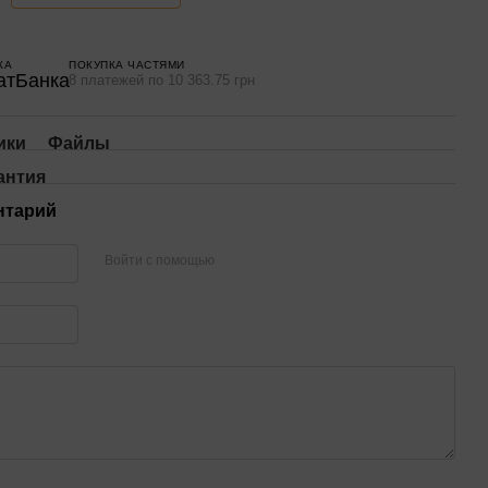
КА
ПОКУПКА ЧАСТЯМИ
8 платежей по 10 363.75 грн
ики
Файлы
антия
нтарий
Войти с помощью